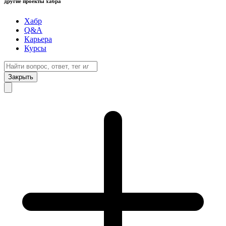
другие проекты хабра
Хабр
Q&A
Карьера
Курсы
Закрыть