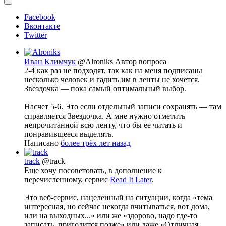
Facebook
Вконтакте
Twitter
Иван Климчук
@Alroniks
Автор вопроса
2-4 как раз не подходят, так как на меня подписаны
несколько человек и гадить им в ленты не хочется.
Звездочка — пока самый оптимальный выбор.
Насчет 5-6. Это если отдельный записи сохранять — там
справляется Звездочка. А мне нужно отметить
непрочитанной всю ленту, что бы ее читать и
понравившееся выделять.
Написано
более трёх лет назад
track
@track
Еще хочу посоветовать, в дополнение к
перечисленному, сервис
Read It Later
.
Это веб-сервис, нацеленный на ситуации, когда «тема
интересная, но сейчас некогда вчитываться, вот дома,
или на выходных...» или же «здорово, надо где-то
записать, пригодится позже» или даже «Отличная