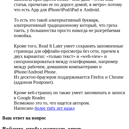
статья, прочитаю ее по дороге домой, в метро» потому
что есть App для iPhonr/iPod/iPad и Android.
То есть это такой альтернативный букмарк,
альтернативный традиционному который, что греха
таить, у большинства просто никогда не разгребаемая
помойка.
Кроме того, Read It Later умеет сохранять запомненные
страницы для оффлайн-просмотра без сети, причем в
двух вариантах: «только текст» и «web-view» и
синхронизироваться между платформами, например
между рабочим, домашним компьютерами и
iPhone/Android Phone.
Из десктоп-браузеров поддерживается Firefox и Chrome
(аддоном Postponer).
Кроме веб-страниц он также умеет запоминать и записи
в Google Reader.
Возможно это то, что ищется автором.
Написано
более трёх лет назад
Ваш ответ на вопрос
Войдите, чтобы написать ответ