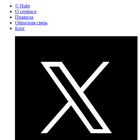
© Habr
О сервисе
Правила
Обратная связь
Блог