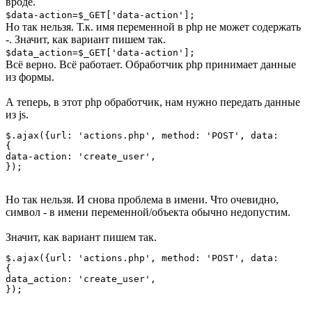
вроде.
$data-action=$_GET['data-action'];
Но так нельзя. Т.к. имя переменной в php не может содержать
-. Значит, как вариант пишем так.
$data_action=$_GET['data-action'];
Всё верно. Всё работает. Обработчик php принимает данные
из формы.
А теперь, в этот php обработчик, нам нужно передать данные
из js.
$.ajax({url: 'actions.php', method: 'POST', data: 

{

data-action: 'create_user',

});
Но так нельзя. И снова проблема в имени. Что очевидно,
символ - в имени переменной/объекта обычно недопустим.
Значит, как вариант пишем так.
$.ajax({url: 'actions.php', method: 'POST', data: 

{

data_action: 'create_user',

});