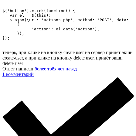
$('button').click(function() {

   var el = $(this);

   $.ajax({url: 'actions.php', method: 'POST', data: 

      {

            'action': el.data('action'),

      });

});
теперь, при клике на кнопку create user на сервер придёт экшн
create-user, а при клике на кнопку delete user, придёт экшн
delete-user
Ответ написан
более трёх лет назад
1
комментарий