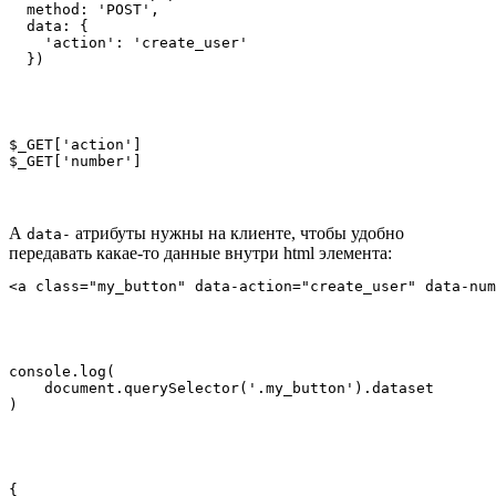
  method: 'POST',

  data: {

    'action': 'create_user'

  })
$_GET['action']

$_GET['number']
А
атрибуты нужны на клиенте, чтобы удобно
data-
передавать какае-то данные внутри html элемента:
<a class="my_button" data-action="create_user" data-num
console.log(

    document.querySelector('.my_button').dataset

)
{
