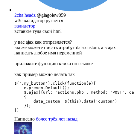
2cha.headz
@glagolew059
w3c валидатор ругается
валидатор
вставьте туда свой html
у вас ajax как отправляется?
вы же можете писать атрибут data-custom, а в ajax
написать любое имя переменной
приложите функцию клика по ссылке
как пример можно делать так
$('.my_button').click(function(e){

    e.preventDefault();

    $.ajax({url: 'actions.php', method: 'POST', da
    {

        data_custom: $(this).data('custom')

    });

})
Написано
более трёх лет назад