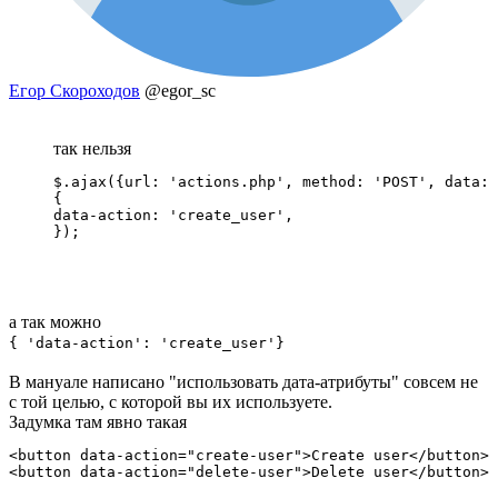
Егор Скороходов
@egor_sc
так нельзя
$.ajax({url: 'actions.php', method: 'POST', data: 

{

data-action: 'create_user',

});
а так можно
{ 'data-action': 'create_user'}
В мануале написано "использовать дата-атрибуты" совсем не
с той целью, с которой вы их используете.
Задумка там явно такая
<button data-action="create-user">Create user</button>

<button data-action="delete-user">Delete user</button>