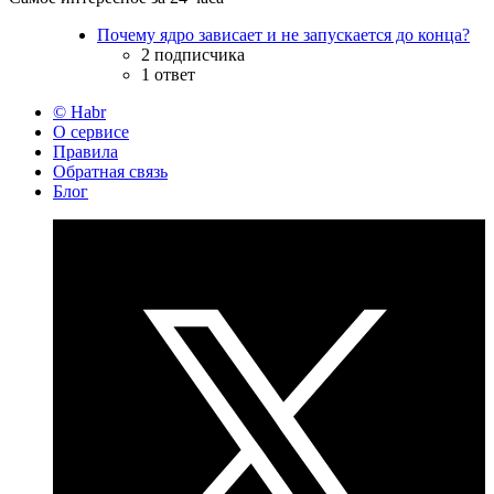
Почему ядро зависает и не запускается до конца?
2 подписчика
1 ответ
© Habr
О сервисе
Правила
Обратная связь
Блог