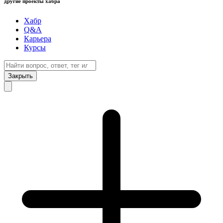
другие проекты хабра
Хабр
Q&A
Карьера
Курсы
Закрыть