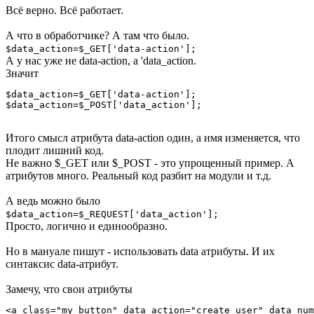
Всё верно. Всё работает.
А что в обработчике? А там что было.
$data_action=$_GET['data-action'];
А у нас уже не data-action, а 'data_action.
Значит
$data_action=$_GET['data-action'];

$data_action=$_POST['data_action'];
Итого смысл атрибута data-action один, а имя изменяется, что
плодит лишний код.
Не важно $_GET или $_POST - это упрощенный пример. А
атрибутов много. Реальный код разбит на модули и т.д.
А ведь можно было
$data_action=$_REQUEST['data_action'];
Просто, логично и единообразно.
Но в мануале пишут - использовать data атрибуты. И их
синтаксис data-атрибут.
Замечу, что свои атрибуты
<a class="my_button" data_action="create_user" data_num