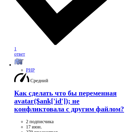
1
ответ
PHP
Средний
Как сделать что бы переменная
avatar($ank['id']); не
конфликтовала с другим файлом?
2 подписчика
17 июн.