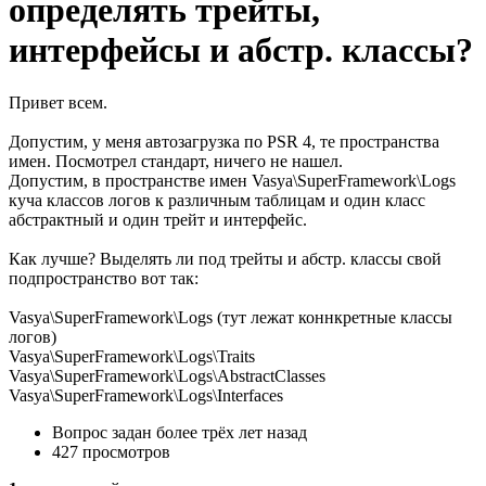
определять трейты,
интерфейсы и абстр. классы?
Привет всем.
Допустим, у меня автозагрузка по PSR 4, те пространства
имен. Посмотрел стандарт, ничего не нашел.
Допустим, в пространстве имен Vasya\SuperFramework\Logs
куча классов логов к различным таблицам и один класс
абстрактный и один трейт и интерфейс.
Как лучше? Выделять ли под трейты и абстр. классы свой
подпространство вот так:
Vasya\SuperFramework\Logs (тут лежат коннкретные классы
логов)
Vasya\SuperFramework\Logs\Traits
Vasya\SuperFramework\Logs\AbstractClasses
Vasya\SuperFramework\Logs\Interfaces
Вопрос задан
более трёх лет назад
427 просмотров