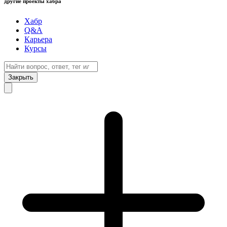
другие проекты хабра
Хабр
Q&A
Карьера
Курсы
Закрыть