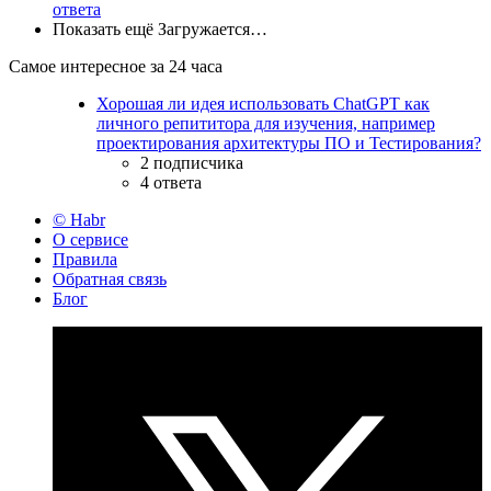
ответа
Показать ещё
Загружается…
Самое интересное за 24 часа
Хорошая ли идея использовать ChatGPT как
личного репититора для изучения, например
проектирования архитектуры ПО и Тестирования?
2 подписчика
4 ответа
© Habr
О сервисе
Правила
Обратная связь
Блог