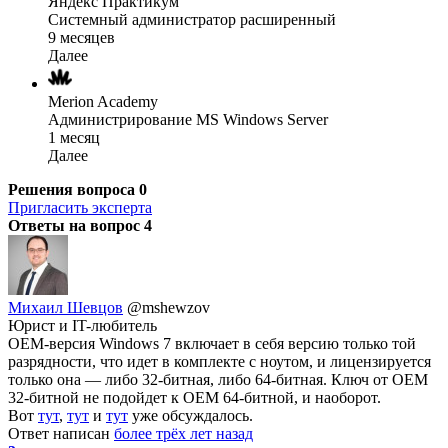
Яндекс Практикум
Системный администратор расширенный
9 месяцев
Далее
Merion Academy
Администрирование MS Windows Server
1 месяц
Далее
Решения вопроса
0
Пригласить эксперта
Ответы на вопрос
4
Михаил Шевцов
@mshewzov
Юрист и IT-любитель
ОЕМ-версия Windows 7 включает в себя версию только той
разрядности, что идет в комплекте с ноутом, и лицензируется
только она — либо 32-битная, либо 64-битная. Ключ от ОЕМ
32-битной не подойдет к ОЕМ 64-битной, и наоборот.
Вот
тут
,
тут
и
тут
уже обсуждалось.
Ответ написан
более трёх лет назад