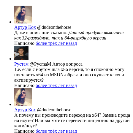
Артур Кох
@dudeonthehorse
Даже в описании сказано:
Данный продукт включает
как 32-разрядную, так и 64-разрядную версии
Написано
более трёх лет назад
Рустам
@PycmaM
Автор вопроса
Т.е. если с ноутом шла х86 версия, то я спокойно могу
поставить х64 из MSDN-образа и оно скушает ключ и
активируется?
Написано
более трёх лет назад
Артур Кох
@dudeonthehorse
А почему вы производите переход на х64? Замена проца
на ноуте? Или вы хотите перенести лицензию на другой
копм/ноут?
Написано
более трёх лет назад