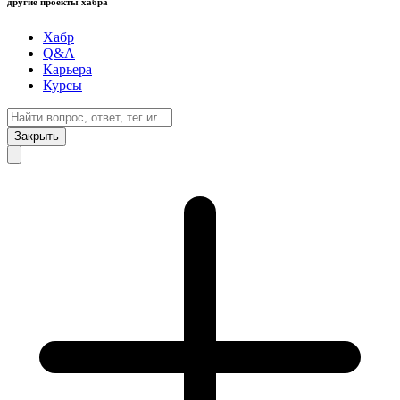
другие проекты хабра
Хабр
Q&A
Карьера
Курсы
Закрыть