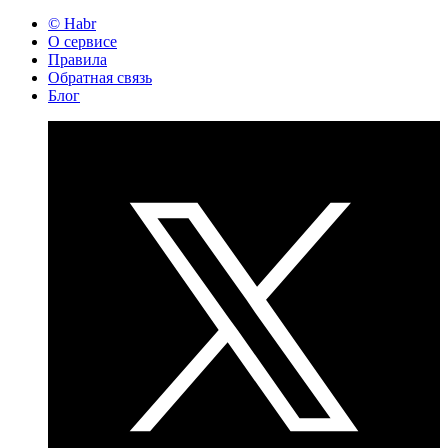
© Habr
О сервисе
Правила
Обратная связь
Блог