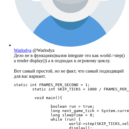
Warlodya
@Warlodya
Дело не в функциях(вызов integrate это как world->step()
а render display()) а в подходах к игровому циклу.
Вот самый простой, но не факт, что самый подходящий
для вас вариант.
static int FRAMES_PER_SECOND = 1;

	static int SKIP_TICKS = 1000 / FRAMES_PER_SECOND;

	 void main(){

		boolean run = true;

		long next_game_tick = System.currentTimeMillis();

		long sleepTime = 0;

		while (run) {

			world->step(SKIP_TICKS,velocityIterations,positionIterations);

			display();
