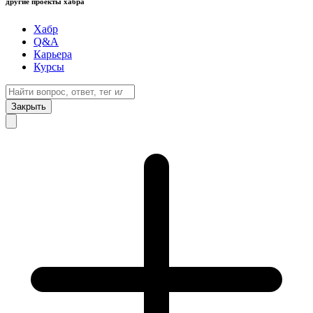
другие проекты хабра
Хабр
Q&A
Карьера
Курсы
Закрыть