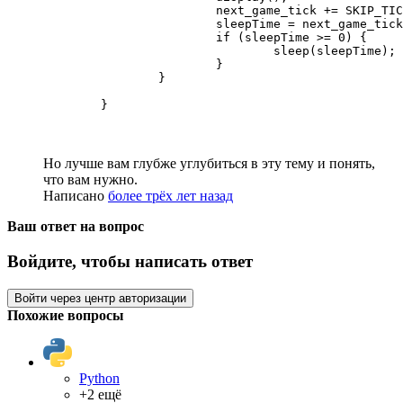
			next_game_tick += SKIP_TICKS;

			sleepTime = next_game_tick - System.currentTimeMillis();

			if (sleepTime >= 0) {

				sleep(sleepTime);

			}

		}

	}
Но лучше вам глубже углубиться в эту тему и понять,
что вам нужно.
Написано
более трёх лет назад
Ваш ответ на вопрос
Войдите, чтобы написать ответ
Войти через центр авторизации
Похожие вопросы
Python
+2 ещё