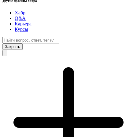
другие проекты хабра
Хабр
Q&A
Карьера
Курсы
Закрыть