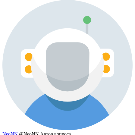
NeoNN
@NeoNN
Автор вопроса