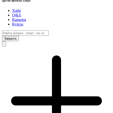
другие проекты хабра
Хабр
Q&A
Карьера
Курсы
Закрыть