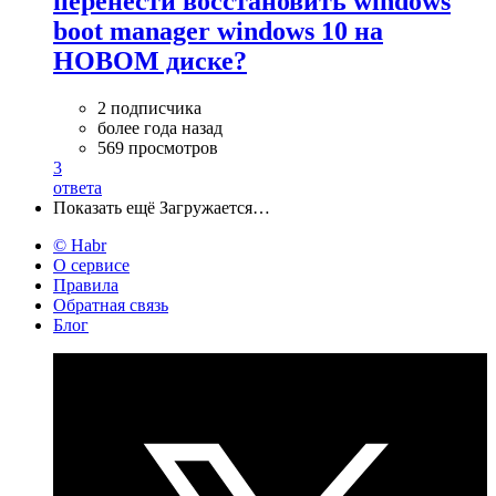
перенести восстановить windows
boot manager windows 10 на
НОВОМ диске?
2 подписчика
более года назад
569 просмотров
3
ответа
Показать ещё
Загружается…
© Habr
О сервисе
Правила
Обратная связь
Блог