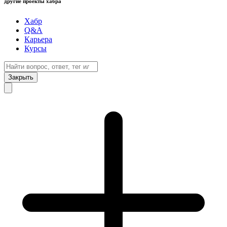
другие проекты хабра
Хабр
Q&A
Карьера
Курсы
Закрыть