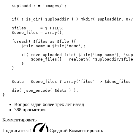
    $uploaddir = 'images/';

    if( ! is_dir( $uploaddir ) ) mkdir( $uploaddir, 077
    $files      = $_FILES; 

    $done_files = array();

    foreach( $files as $file ){

        $file_name = $file['name'];

        if( move_uploaded_file( $file['tmp_name'], "$up
            $done_files[] = realpath( "$uploaddir/$file
        }

    }

    $data = $done_files ? array('files' => $done_files 
    die( json_encode( $data ) );

}
Вопрос задан
более трёх лет назад
388 просмотров
Комментировать
Подписаться
1
Средний
Комментировать