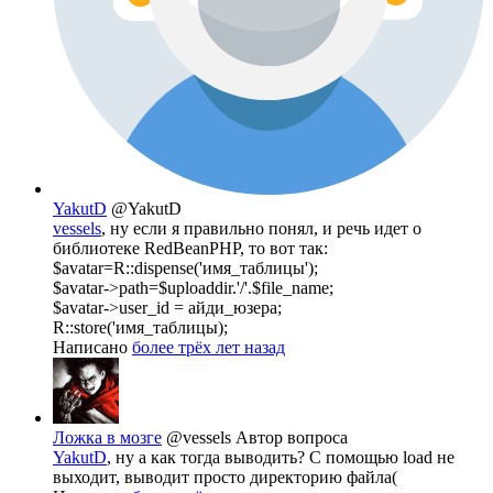
YakutD
@YakutD
vessels
, ну если я правильно понял, и речь идет о
библиотеке RedBeanPHP, то вот так:
$avatar=R::dispense('имя_таблицы');
$avatar->path=$uploaddir.'/'.$file_name;
$avatar->user_id = айди_юзера;
R::store('имя_таблицы);
Написано
более трёх лет назад
Ложка в мозге
@vessels
Автор вопроса
YakutD
, ну а как тогда выводить? С помощью load не
выходит, выводит просто директорию файла(