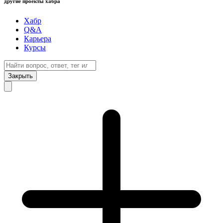
другие проекты хабра
Хабр
Q&A
Карьера
Курсы
Закрыть