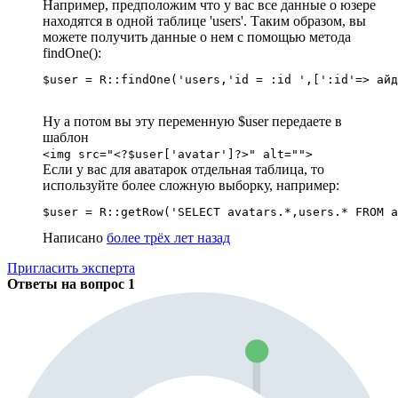
Например, предположим что у вас все данные о юзере
находятся в одной таблице 'users'. Таким образом, вы
можете получить данные о нем с помощью метода
findOne():
$user = R::findOne('users,'id = :id ',[':id'=> айд
Ну а потом вы эту переменную $user передаете в
шаблон
<img src="<?$user['avatar']?>" alt="">
Если у вас для аватарок отдельная таблица, то
используйте более сложную выборку, например:
$user = R::getRow('SELECT avatars.*,users.* FROM a
Написано
более трёх лет назад
Пригласить эксперта
Ответы на вопрос
1