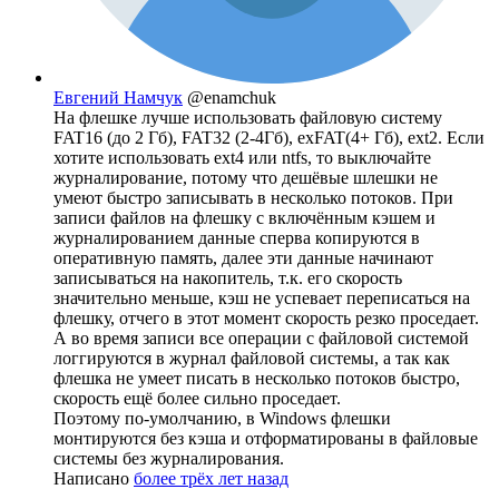
Евгений Намчук
@enamchuk
На флешке лучше использовать файловую систему
FAT16 (до 2 Гб), FAT32 (2-4Гб), exFAT(4+ Гб), ext2. Если
хотите использовать ext4 или ntfs, то выключайте
журналирование, потому что дешёвые шлешки не
умеют быстро записывать в несколько потоков. При
записи файлов на флешку с включённым кэшем и
журналированием данные сперва копируются в
оперативную память, далее эти данные начинают
записываться на накопитель, т.к. его скорость
значительно меньше, кэш не успевает переписаться на
флешку, отчего в этот момент скорость резко проседает.
А во время записи все операции с файловой системой
логгируются в журнал файловой системы, а так как
флешка не умеет писать в несколько потоков быстро,
скорость ещё более сильно проседает.
Поэтому по-умолчанию, в Windows флешки
монтируются без кэша и отформатированы в файловые
системы без журналирования.
Написано
более трёх лет назад