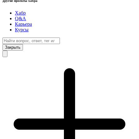
другие проекты хабра
Хабр
Q&A
Карьера
Курсы
Закрыть