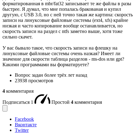
форматированная в mbr/fat32 записывает те же файлы в разы
быстрее. Я думал, что мне попалась бракованая и купил
другую, с USB 3.0, но с ней точно такая же картина: скорость
записи на линуксовые файловые системы (ext4, xfs) крайне
низкая и часто копирование вообще останавливается, но
скорость записи на раздел с ntfs заметно выше, хотя тоже
сильно скачет.
У вас бывало такое, что скорость записи на флешку на
линуксовые файловые системы очень назкая? Имеет ли
значение для скорости таблица разделов - ms-dos или gpt?
Какими программами вы форматируете?
Вопрос задан
более трёх лет назад
23938 просмотров
4
комментария
Подписаться
1
Простой
4
комментария
Facebook
Вконтакте
Twitter