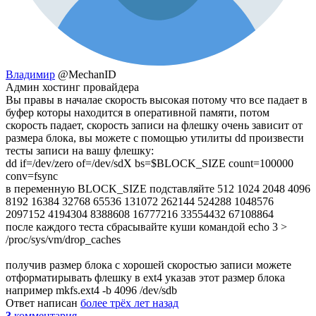
Владимир
@MechanID
Админ хостинг провайдера
Вы правы в началае скорость высокая потому что все падает в
буфер которы находится в оперативной памяти, потом
скорость падает, скорость записи на флешку очень зависит от
размера блока, вы можете с помощью утилиты dd произвести
тесты записи на вашу флешку:
dd if=/dev/zero of=/dev/sdХ bs=$BLOCK_SIZE count=100000
conv=fsync
в переменную BLOCK_SIZE подставляйте 512 1024 2048 4096
8192 16384 32768 65536 131072 262144 524288 1048576
2097152 4194304 8388608 16777216 33554432 67108864
после каждого теста сбрасывайте куши командой echo 3 >
/proc/sys/vm/drop_caches
получив размер блока с хорошей скоростью записи можете
отформатирывать флешку в ext4 указав этот размер блока
например mkfs.ext4 -b 4096 /dev/sdb
Ответ написан
более трёх лет назад
3
комментария