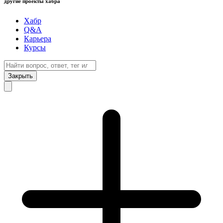
другие проекты хабра
Хабр
Q&A
Карьера
Курсы
Закрыть