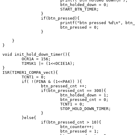
			printf("btn holded down\n");			

			btn_holded_down = 0;

			START_BTN_TIMER;

		}

		if(btn_pressed){

			printf("btn pressed %d\n", btn_counter);

			btn_pressed = 0;

		}

    }

}

void init_hold_down_timer(){

	OCR1A = 156;

	TIMSK1 |= (1<<OCIE1A);

}

ISR(TIMER1_COMPA_vect){

	TCNT1 = 0;

	if( !(PINA & (1<<PA4)) ){

		btn_pressed_cnt ++;

		if(btn_pressed_cnt == 300){

			btn_holded_down = 1;			

			btn_pressed_cnt = 0;			

			TCNT1 = 0;

			STOP_HOLD_DOWN_TIMER;

		}

	}else{

		if(btn_pressed_cnt > 10){

			btn_counter++;

			btn_pressed = 1;
