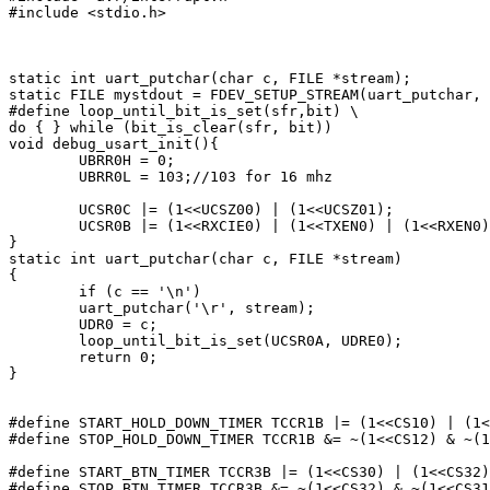
#include <stdio.h>

static int uart_putchar(char c, FILE *stream);

static FILE mystdout = FDEV_SETUP_STREAM(uart_putchar, 
#define loop_until_bit_is_set(sfr,bit) \

do { } while (bit_is_clear(sfr, bit))

void debug_usart_init(){

	UBRR0H = 0;

	UBRR0L = 103;//103 for 16 mhz

	UCSR0C |= (1<<UCSZ00) | (1<<UCSZ01);

	UCSR0B |= (1<<RXCIE0) | (1<<TXEN0) | (1<<RXEN0);

}

static int uart_putchar(char c, FILE *stream)

{

	if (c == '\n')

	uart_putchar('\r', stream);

	UDR0 = c;

	loop_until_bit_is_set(UCSR0A, UDRE0);

	return 0;

}

#define START_HOLD_DOWN_TIMER TCCR1B |= (1<<CS10) | (1<
#define STOP_HOLD_DOWN_TIMER TCCR1B &= ~(1<<CS12) & ~(1
#define START_BTN_TIMER TCCR3B |= (1<<CS30) | (1<<CS32)
#define STOP_BTN_TIMER TCCR3B &= ~(1<<CS32) & ~(1<<CS31