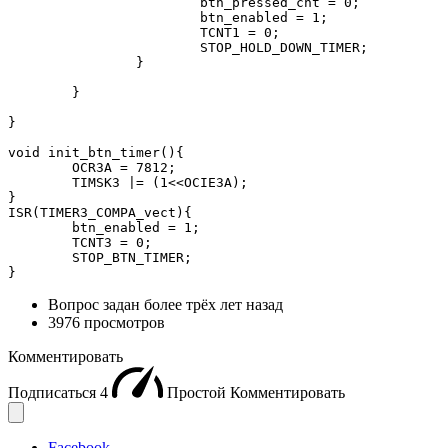
			btn_pressed_cnt = 0;

			btn_enabled = 1;

			TCNT1 = 0;

			STOP_HOLD_DOWN_TIMER;

		}

	}

}

void init_btn_timer(){

	OCR3A = 7812;

	TIMSK3 |= (1<<OCIE3A);

}

ISR(TIMER3_COMPA_vect){

	btn_enabled = 1;

	TCNT3 = 0;

	STOP_BTN_TIMER;

}
Вопрос задан
более трёх лет назад
3976 просмотров
Комментировать
Подписаться
4
Простой
Комментировать
Facebook