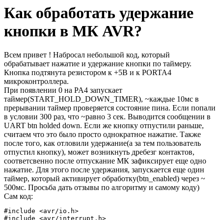
Как обработать удержание
кнопки в МК AVR?
Всем привет ! Набросал небольшой код, который
обрабатывает нажатие и удержание кнопки по таймеру.
Кнопка подтянута резистором к +5В и к PORTA4
микроконтроллера.
При появлении 0 на PA4 запускает
таймер(START_HOLD_DOWN_TIMER), ~каждые 10мс в
прерывании таймер проверяется состояние пина. Если попали
в условии 300 раз, что ~равно 3 сек. Выводится сообщении в
UART btn holded down. Если же кнопку отпустили раньше,
считаем что это было просто однократное нажатие. Также
после того, как отловили удержание(а за тем пользователь
отпустил кнопку), может возникнуть дребезг контактов,
соответсвенно после отпускание МК зафиксирует еще одно
нажатие. Для этого после удержания, запускается еще один
таймер, который активирует обработку(btn_enabled) через ~
500мс. Просьба дать отзывы по алгоритму и самому коду)
Сам код:
#include <avr/io.h>

#include <avr/interrupt.h>
