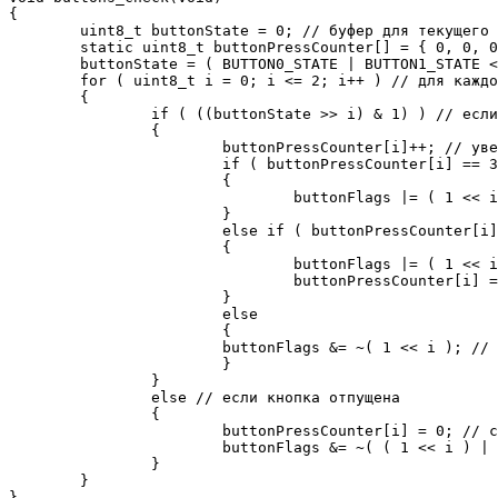
{

	uint8_t buttonState = 0; // буфер для текущего состояния кнопок

	static uint8_t buttonPressCounter[] = { 0, 0, 0 }; // счётчики продолжительности нажатия кнопок

	buttonState = ( BUTTON0_STATE | BUTTON1_STATE << 1 | BUTTON2_STATE << 2 ) ^ 0x07;

	for ( uint8_t i = 0; i <= 2; i++ ) // для каждой из 3 кнопок проверяем:

	{

		if ( ((buttonState >> i) & 1) ) // если кнопка нажата

		{

			buttonPressCounter[i]++; // увеличиваем значение счётчика

			if ( buttonPressCounter[i] == 3 ) // если кнопка нажата около 50мс

			{

				buttonFlags |= ( 1 << i ); // фиксируем короткое нажатие

			}

			else if ( buttonPressCounter[i] == 95 ) // если кнопка нажата около 1.5 секунд

			{

				buttonFlags |= ( 1 << i ) | ( 1 << (i+3) ); // фиксируем длинное нажатие

				buttonPressCounter[i] = 80; // повторяем действие длинного нажатия при удерживании кнопки (примерно 4 раза в секунду)

			}

			else

			{

			buttonFlags &= ~( 1 << i ); // сбрасываем флаг короткого нажатия кнопки

			}

		}

		else // если кнопка отпущена

		{

			buttonPressCounter[i] = 0; // сбрасываем счётчик

			buttonFlags &= ~( ( 1 << i ) | ( 1 << (i+3)) ); // сбрасываем флаги нажатия кнопки

		}

	}

}