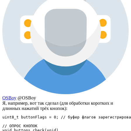
OSBoy
@OSBoy
Я, например, вот так сделал (для обработки коротких и
длинных нажатий трёх кнопок):
uint8_t buttonFlags = 0; // буфер флагов зарегистрирова
// ОПРОС КНОПОК

void buttons_check(void)
