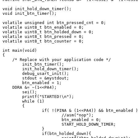
void init_hold_down_timer();

void init_btn_timer();

volatile unsigned int btn_pressed_cnt = 0;

volatile uint8_t btn_enabled = 0;

volatile uint8_t btn_holded_down = 0;

volatile uint8_t btn_pressed = 0;

volatile uint8_t btn_counter = 0;

int main(void)

{

    /* Replace with your application code */

	init_btn_timer();

	init_hold_down_timer();

	debug_usart_init();

	stdout = &mystdout;

	btn_enabled = 1;

    DDRA &= ~(1<<PA4);

	sei();

	printf("STARTED!\n");

	while (1)

	{

		if( !(PINA & (1<<PA4)) && btn_enabled ){

			//asm("nop");

			btn_enabled = 0;

			START_HOLD_DOWN_TIMER;					

		}

		if(btn_holded_down){
