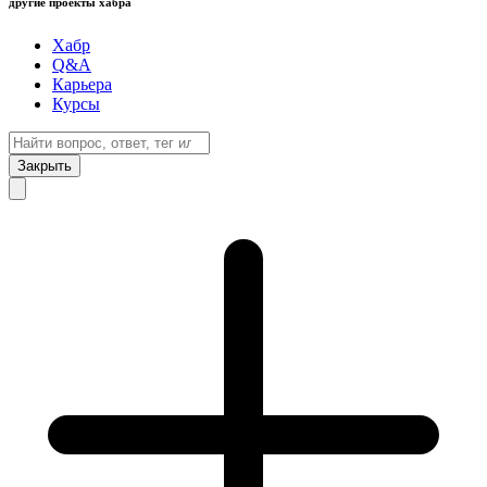
другие проекты хабра
Хабр
Q&A
Карьера
Курсы
Закрыть