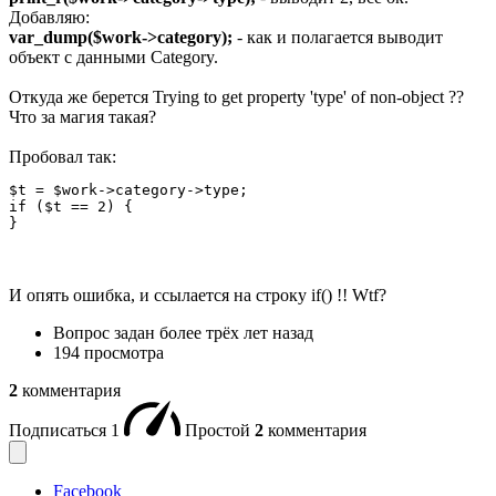
Добавляю:
var_dump($work->category);
- как и полагается выводит
объект с данными Category.
Откуда же берется Trying to get property 'type' of non-object ??
Что за магия такая?
Пробовал так:
$t = $work->category->type;

if ($t == 2) {

}
И опять ошибка, и ссылается на строку if() !! Wtf?
Вопрос задан
более трёх лет назад
194 просмотра
2
комментария
Подписаться
1
Простой
2
комментария
Facebook