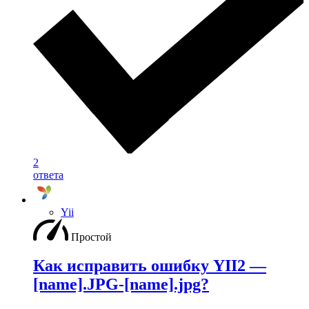
2
ответа
Yii
Простой
Как исправить ошибку YII2 —
[name].JPG-[name].jpg?