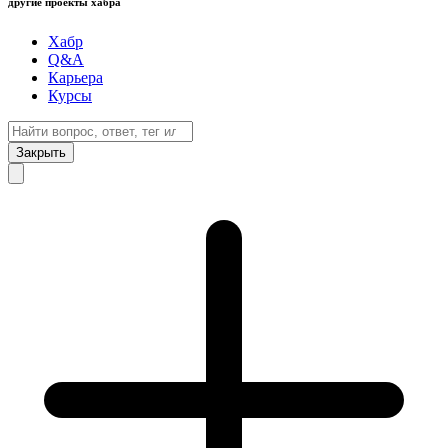
другие проекты хабра
Хабр
Q&A
Карьера
Курсы
Закрыть