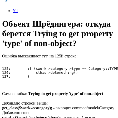
Yii
Объект Шрёдингера: откуда
берется Trying to get property
'type' of non-object?
Ошибка выскакивает тут, на 125й строке:
125:        if ($work->category->type == Category::TYPE
126:            $this->doSomething();

127:        }
Сама ошибка:
Trying to get property 'type' of non-object
Добавляю строкой выше:
get_class($work->category);
- выводит common/model/Category
Добавляю еще:
print_r($work->category->type);
- выводит 2, все ок.