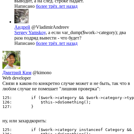
выводит, а на след. строке падает.
Написано
более трёх лет назад
Андрей
@VladimirAndreev
Sergey Yamskoy
, а если var_dump($work->category); два
раза подряд вывести - что будет?
Написано
более трёх лет назад
Дмитрий Ким
@kimono
Web developer
Связи в каком-то конкретно случае может и не быть, так что в
любом случае не помешает "лишняя проверка":
125:        if ($work->category && $work->category->typ
126:            $this->doSomething();

127:        }
ну, или захардкорить:
125:        if ($work->category instanceof Category && 