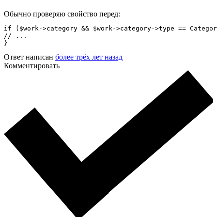
Обычно проверяю свойство перед:
if ($work->category && $work->category->type == Categor
// ...

}
Ответ написан
более трёх лет назад
Комментировать