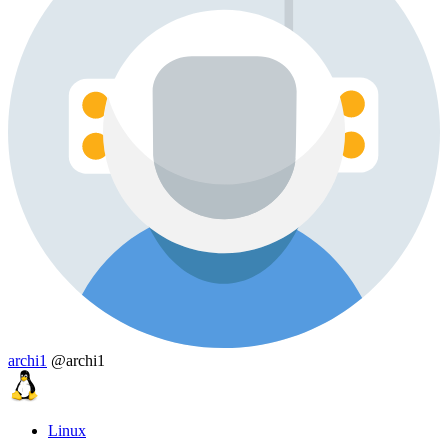
archi1
@archi1
Linux