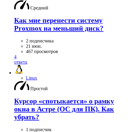
Средний
Как мне перенести систему
Proxmox на меньший диск?
2 подписчика
21 июн.
467 просмотров
4
ответа
Linux
Простой
Курсор «спотыкается» о рамку
окна в Астре (ОС для ПК). Как
убрать?
1 подписчик