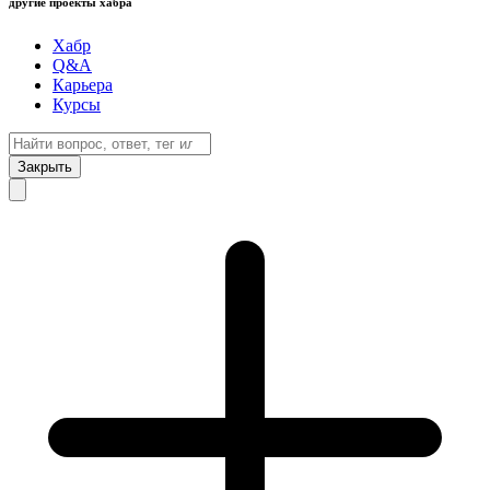
другие проекты хабра
Хабр
Q&A
Карьера
Курсы
Закрыть