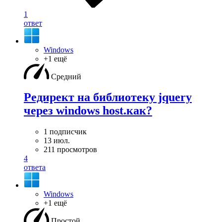
1
ответ
Windows
+1 ещё
Средний
Редирект на библиотеку jquery
через windows host.как?
1 подписчик
13 июл.
211 просмотров
4
ответа
Windows
+1 ещё
Простой