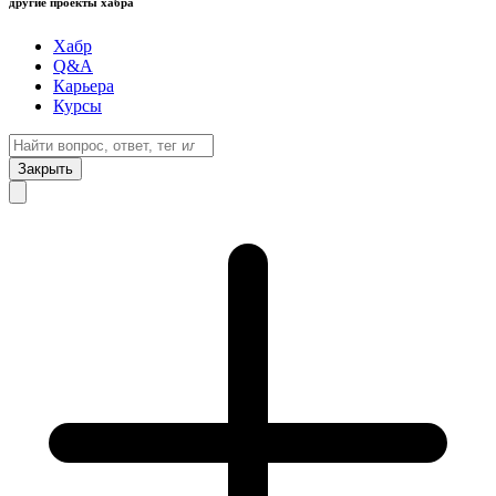
другие проекты хабра
Хабр
Q&A
Карьера
Курсы
Закрыть