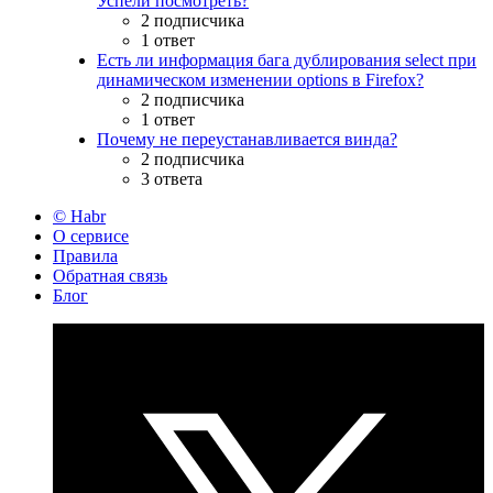
Успели посмотреть?
2 подписчика
1 ответ
Есть ли информация бага дублирования select при
динамическом изменении options в Firefox?
2 подписчика
1 ответ
Почему не переустанавливается винда?
2 подписчика
3 ответа
© Habr
О сервисе
Правила
Обратная связь
Блог