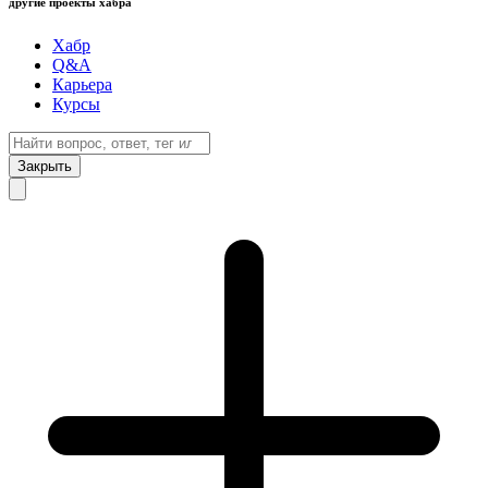
другие проекты хабра
Хабр
Q&A
Карьера
Курсы
Закрыть