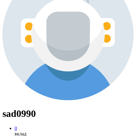
sad0990
0
вклад