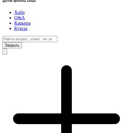
другие проекты хабра
Хабр
Q&A
Карьера
Курсы
Закрыть