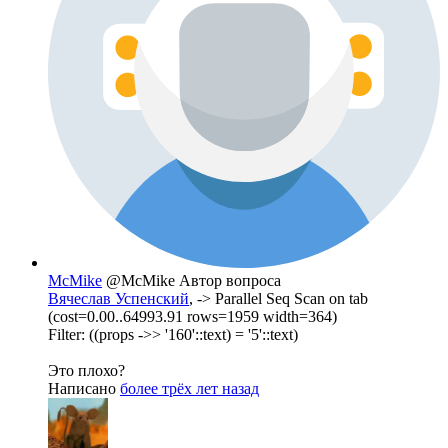
McMike
@McMike
Автор вопроса
Вячеслав Успенский
, -> Parallel Seq Scan on tab
(cost=0.00..64993.91 rows=1959 width=364)
Filter: ((props ->> '160'::text) = '5'::text)
Это плохо?
Написано
более трёх лет назад