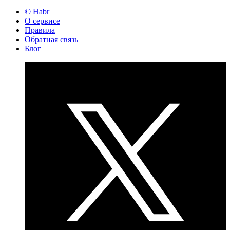
© Habr
О сервисе
Правила
Обратная связь
Блог