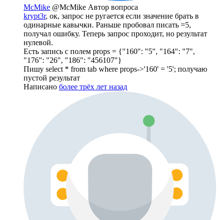
McMike
@McMike
Автор вопроса
krypt3r
, ок, запрос не ругается если значение брать в
одинарные кавычки. Раньше пробовал писать =5,
получал ошибку. Теперь запрос проходит, но результат
нулевой.
Есть запись с полем props = {"160": "5", "164": "7",
"176": "26", "186": "456107"}
Пишу select * from tab where props->'160' = '5'; получаю
пустой результат
Написано
более трёх лет назад