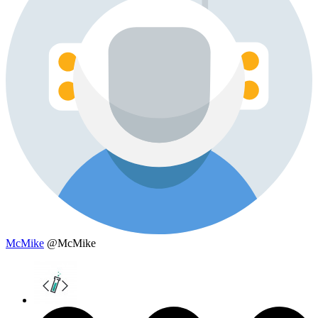
McMike
@McMike