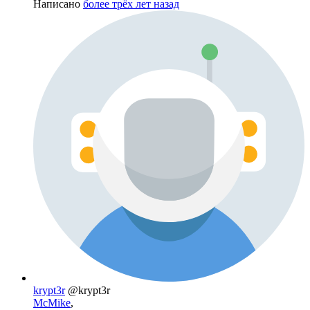
Написано
более трёх лет назад
krypt3r
@krypt3r
McMike
,