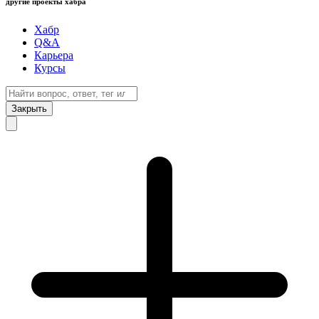
другие проекты хабра
Хабр
Q&A
Карьера
Курсы
Закрыть