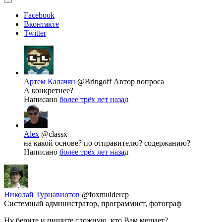
Facebook
Вконтакте
Twitter
Артем Калачян
@Bringoff
Автор вопроса
А конкретнее?
Написано
более трёх лет назад
Alex
@classx
на какой основе? по отправителю? содержанию?
Написано
более трёх лет назад
Николай Турнавиотов
@foxmuldercp
Системный администратор, программист, фотограф
Ну берите и пишите сложную, кто Вам мешает?