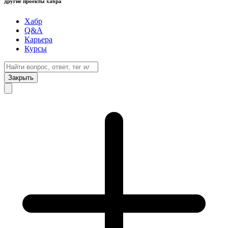
другие проекты хабра
Хабр
Q&A
Карьера
Курсы
Закрыть