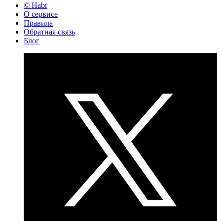
© Habr
О сервисе
Правила
Обратная связь
Блог