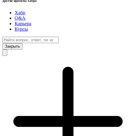
другие проекты хабра
Хабр
Q&A
Карьера
Курсы
Закрыть