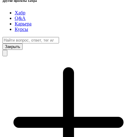
другие проекты хабра
Хабр
Q&A
Карьера
Курсы
Закрыть