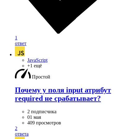
1
ответ
JavaScript
+1 ещё
Простой
Почему у поля input атрибут
required не срабатывает?
2 подписчика
01 мая
409 просмотров
2
ответа