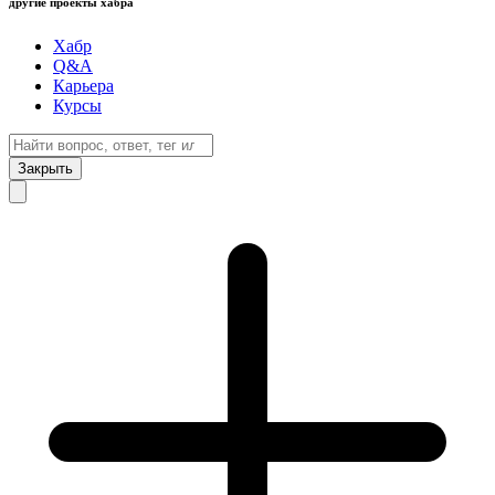
другие проекты хабра
Хабр
Q&A
Карьера
Курсы
Закрыть