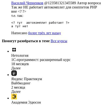
Василий Черненков
@123581321345589
Автор вопроса
Так же НЕ работает автокомплит для сниппетов PHP
вне <? ?>
т.е. так:
<? тут  автокомплит работает ?>

а тут нет
Написано
более трёх лет назад
Помогут разобраться в теме
Все курсы
Нетология
1C-программист: расширенный курс
18 месяцев
Далее
Яндекс Практикум
Вайбкодинг
2 месяца
Далее
Академия Эдюсон