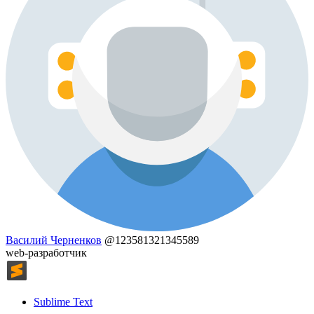
Василий Черненков
@123581321345589
web-разработчик
Sublime Text