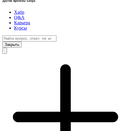
другие проекты хабра
Хабр
Q&A
Карьера
Курсы
Закрыть