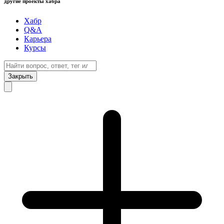
другие проекты хабра
Хабр
Q&A
Карьера
Курсы
Закрыть