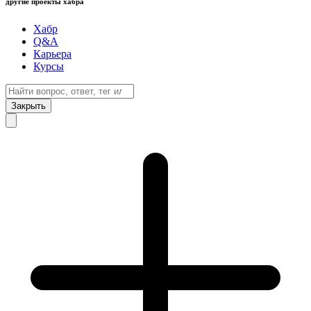
другие проекты хабра
Хабр
Q&A
Карьера
Курсы
Закрыть