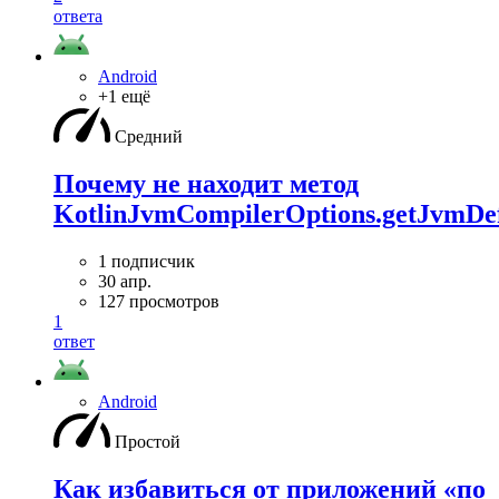
ответа
Android
+1 ещё
Средний
Почему не находит метод
KotlinJvmCompilerOptions.getJvmDef
1 подписчик
30 апр.
127 просмотров
1
ответ
Android
Простой
Как избавиться от приложений «по