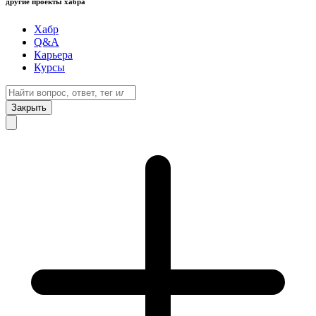
другие проекты хабра
Хабр
Q&A
Карьера
Курсы
Закрыть