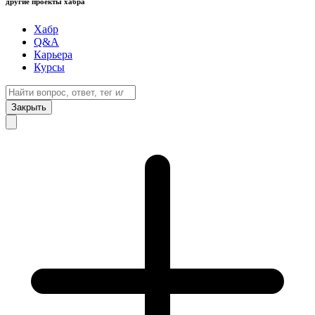
другие проекты хабра
Хабр
Q&A
Карьера
Курсы
Закрыть