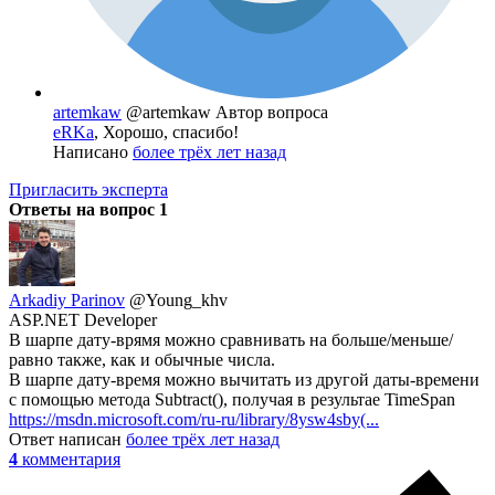
artemkaw
@artemkaw
Автор вопроса
eRKa
, Хорошо, спасибо!
Написано
более трёх лет назад
Пригласить эксперта
Ответы на вопрос
1
Arkadiy Parinov
@Young_khv
ASP.NET Developer
В шарпе дату-врямя можно сравнивать на больше/меньше/
равно также, как и обычные числа.
В шарпе дату-время можно вычитать из другой даты-времени
с помощью метода Subtract(), получая в результае TimeSpan
https://msdn.microsoft.com/ru-ru/library/8ysw4sby(...
Ответ написан
более трёх лет назад
4
комментария