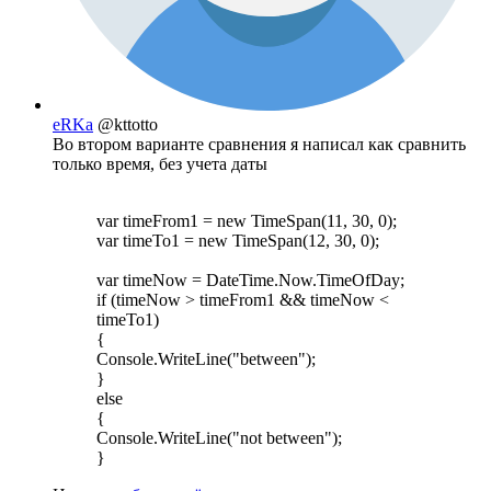
eRKa
@kttotto
Во втором варианте сравнения я написал как сравнить
только время, без учета даты
var timeFrom1 = new TimeSpan(11, 30, 0);
var timeTo1 = new TimeSpan(12, 30, 0);
var timeNow = DateTime.Now.TimeOfDay;
if (timeNow > timeFrom1 && timeNow <
timeTo1)
{
Console.WriteLine("between");
}
else
{
Console.WriteLine("not between");
}