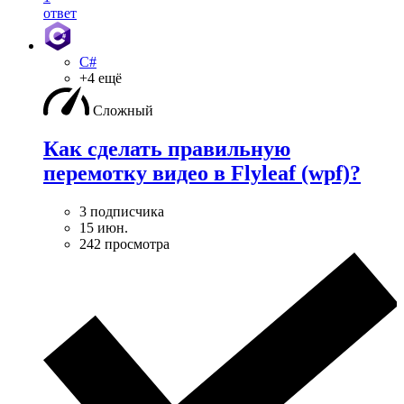
ответ
C#
+4 ещё
Сложный
Как сделать правильную
перемотку видео в Flyleaf (wpf)?
3 подписчика
15 июн.
242 просмотра