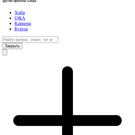
другие проекты хабра
Хабр
Q&A
Карьера
Курсы
Закрыть