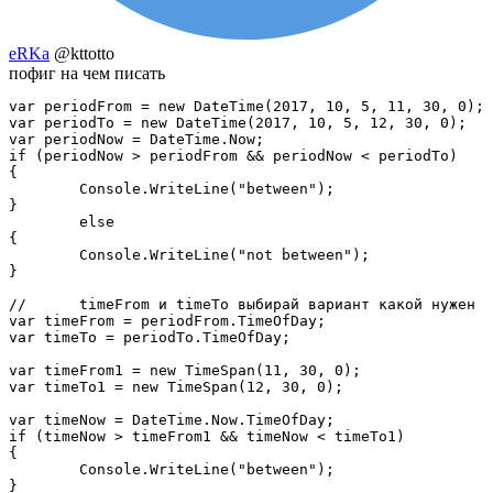
eRKa
@kttotto
пофиг на чем писать
var periodFrom = new DateTime(2017, 10, 5, 11, 30, 0);

var periodTo = new DateTime(2017, 10, 5, 12, 30, 0);

var periodNow = DateTime.Now;

if (periodNow > periodFrom && periodNow < periodTo)

{

	Console.WriteLine("between");

}

	else

{

	Console.WriteLine("not between");

}

// 	timeFrom и timeTo выбирай вариант какой нужен

var timeFrom = periodFrom.TimeOfDay;

var timeTo = periodTo.TimeOfDay;

var timeFrom1 = new TimeSpan(11, 30, 0);

var timeTo1 = new TimeSpan(12, 30, 0);

var timeNow = DateTime.Now.TimeOfDay;

if (timeNow > timeFrom1 && timeNow < timeTo1)

{

	Console.WriteLine("between");

}
