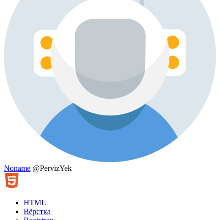
Noname
@PervizYek
HTML
Вёрстка