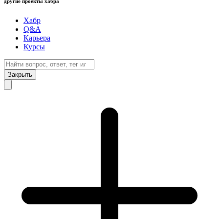
другие проекты хабра
Хабр
Q&A
Карьера
Курсы
Закрыть