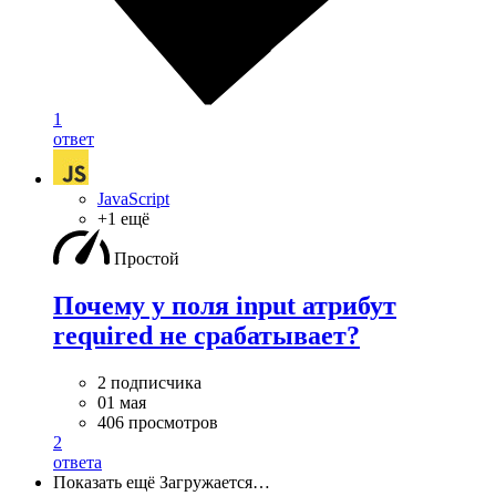
1
ответ
JavaScript
+1 ещё
Простой
Почему у поля input атрибут
required не срабатывает?
2 подписчика
01 мая
406 просмотров
2
ответа
Показать ещё
Загружается…