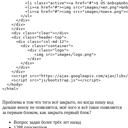
          <li class="active"><a href="#">$ US &nbsp&nbs
          <li><a href="#"><img src="images/чел.png">&nb
          <li><a href="#"><img src="images/поиск.png"><
        </ul>

      </div>

    </div>

    </div>

    <div class="clear"></div>

    <div class="header-top">

      <div class="col-md-12">

        <div class="container">

           <div class="logo">

              <img src="images/logo.png">

           </div>

        </div>

      </div>

    </div>

    <script src="https://ajax.googleapis.com/ajax/libs/
    <script src="js/bootstrap.js"></script>

  </body>

</html>
Проблема в том что теги всё закрыто, но когда пишу код
дальше внизу не появляется, моё лого и всё такое появляется
за первым блоком, как закрыть первый блок?
Вопрос задан
более трёх лет назад
1288 просмотров