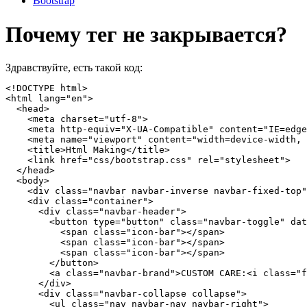
Bootstrap
Почему тег не закрывается?
Здравствуйте, есть такой код:
<!DOCTYPE html>

<html lang="en">

  <head>

    <meta charset="utf-8">

    <meta http-equiv="X-UA-Compatible" content="IE=edge
    <meta name="viewport" content="width=device-width, 
    <title>Html Making</title>

    <link href="css/bootstrap.css" rel="stylesheet">

  </head>

  <body>

    <div class="navbar navbar-inverse navbar-fixed-top"
    <div class="container">

      <div class="navbar-header">

        <button type="button" class="navbar-toggle" dat
          <span class="icon-bar"></span>

          <span class="icon-bar"></span>

          <span class="icon-bar"></span>

        </button>

        <a class="navbar-brand">CUSTOM CARE:<i class="f
      </div>

      <div class="navbar-collapse collapse">

        <ul class="nav navbar-nav navbar-right">
