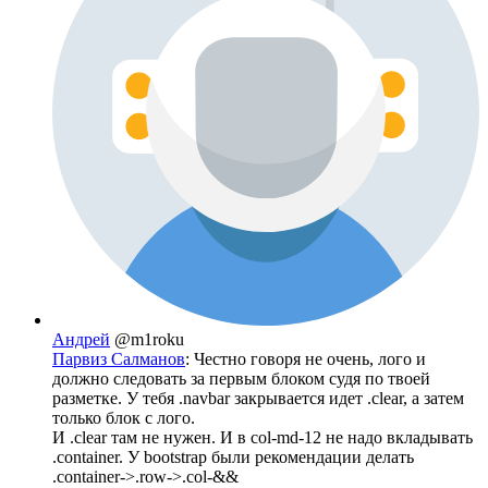
Андрей
@m1roku
Парвиз Салманов
: Честно говоря не очень, лого и
должно следовать за первым блоком судя по твоей
разметке. У тебя .navbar закрывается идет .clear, а затем
только блок с лого.
И .clear там не нужен. И в col-md-12 не надо вкладывать
.container. У bootstrap были рекомендации делать
.container->.row->.col-&&