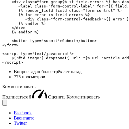
    <div class="form-group{% if field.errors %} has-dan
       <label class="form-control-label" for="{{ field.
       {% render_field field class="form-control" %}

       {% for error in field.errors %}

          <div class="form-control-feedback">{{ error }
       {% endfor %}

    </div>

    {% endfor %}

    <button type="submit">Submit</button>

</form>

<script type="text/javascript">

    $("#id_image").dropzone({ url: "{% url 'article_add
</script>
Вопрос задан
более трёх лет назад
775 просмотров
Комментировать
Подписаться
6
Оценить
Комментировать
Facebook
Вконтакте
Twitter