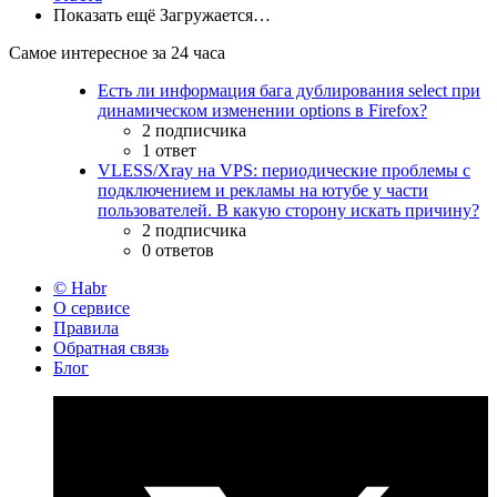
Показать ещё
Загружается…
Самое интересное за 24 часа
Есть ли информация бага дублирования select при
динамическом изменении options в Firefox?
2 подписчика
1 ответ
VLESS/Xray на VPS: периодические проблемы с
подключением и рекламы на ютубе у части
пользователей. В какую сторону искать причину?
2 подписчика
0 ответов
© Habr
О сервисе
Правила
Обратная связь
Блог