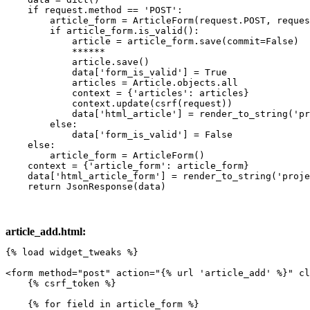
    if request.method == 'POST':

        article_form = ArticleForm(request.POST, reques
        if article_form.is_valid():

            article = article_form.save(commit=False)

            ******

            article.save()

            data['form_is_valid'] = True

            articles = Article.objects.all

            context = {'articles': articles}

            context.update(csrf(request))

            data['html_article'] = render_to_string('pr
        else:

            data['form_is_valid'] = False

    else:

        article_form = ArticleForm()

    context = {'article_form': article_form}

    data['html_article_form'] = render_to_string('proje
    return JsonResponse(data)
article_add.html:
{% load widget_tweaks %}

<form method="post" action="{% url 'article_add' %}" cl
    {% csrf_token %}

    {% for field in article_form %}
