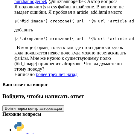
nurzhannogerbek
@nurzhannogerbek
Автор вопроса
Я подключил js и сss файлы в шаблоне. В консоли не
выдает ошибки. Я пробовал в article_add.html вместо
$("#id_image").dropzone({ url: "{% url 'article_ad
добавить
$(".dropzone").dropzone({ url: "{% url 'article_ad
. В конце формы, то есть там где стоит данный кусок
кода появляется некое поле куда можно перетаскивать
файлы. Мне же нужно к существующему полю
(#id_image) прикрепить dropzone. Что вы думаете по
этому поводу?
Написано
более трёх лет назад
Ваш ответ на вопрос
Войдите, чтобы написать ответ
Войти через центр авторизации
Похожие вопросы