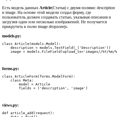
Есть модель данных
Article
(Cтатья) c двумя полями: description
и image. На основе этой модели создал форму, где
пользователь должен создавать статью, указывая описания и
загрузив один или несколько изображений. Не получается
прикрутить к полю image dropzonejs.
models.py:
class Article(models.Model):

    description = models.TextField(_('Description'))

    image = models.FileField(upload_to='images//%Y/%m/%
forms.py:
class ArticleForm(forms.ModelForm):

    class Meta:

        model = Article

        fields = ('description', 'image')
views.py:
def article_add(request):

    data = dict()
