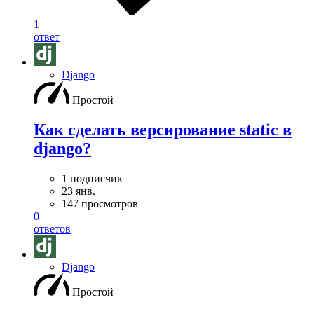
1
ответ
Django
Простой
Как сделать версирование static в
django?
1 подписчик
23 янв.
147 просмотров
0
ответов
Django
Простой