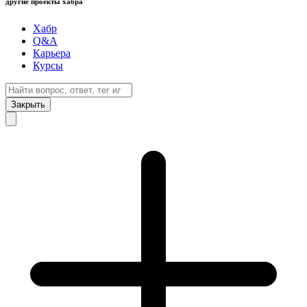
другие проекты хабра
Хабр
Q&A
Карьера
Курсы
Закрыть