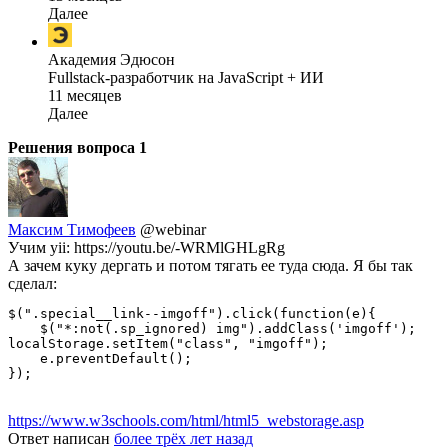
Далее
Академия Эдюсон
Fullstack-разработчик на JavaScript + ИИ
11 месяцев
Далее
Решения вопроса
1
Максим Тимофеев
@webinar
Учим yii: https://youtu.be/-WRMlGHLgRg
А зачем куку дергать и потом тягать ее туда сюда. Я бы так
сделал:
$(".special__link--imgoff").click(function(e){

    $("*:not(.sp_ignored) img").addClass('imgoff');

localStorage.setItem("class", "imgoff");

    e.preventDefault();

});
https://www.w3schools.com/html/html5_webstorage.asp
Ответ написан
более трёх лет назад