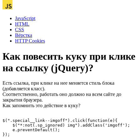
JavaScript
HTML
CSS
Вёрстка
HTTP Cookies
Как повесить куку при клике
на ссылку (jQuery)?
Есть ссылка, при клике на нее меняется стиль блока
(добавляется класс).
Соответственно, работать оно должно на всем сайте до
закрытия браузера.
Как запомнить это действие в куку?
$(".special__link--imgoff").click(function(e){

    $("*:not(.sp_ignored) img").addClass('imgoff');

    e.preventDefault();

});