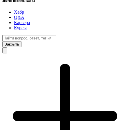
другие проекты хабра
Хабр
Q&A
Карьера
Курсы
Закрыть