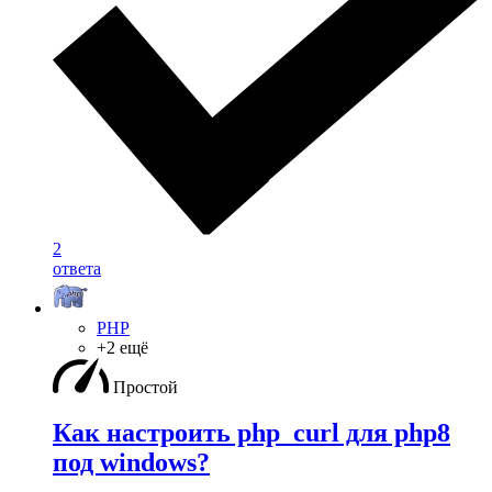
2
ответа
PHP
+2 ещё
Простой
Как настроить php_curl для php8
под windows?