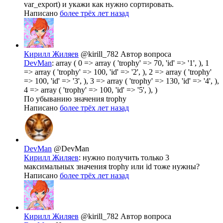
var_export) и укажи как нужно сортировать.
Написано
более трёх лет назад
Кирилл Жиляев
@kirill_782
Автор вопроса
DevMan
: array ( 0 => array ( 'trophy' => 70, 'id' => '1', ), 1
=> array ( 'trophy' => 100, 'id' => '2', ), 2 => array ( 'trophy'
=> 100, 'id' => '3', ), 3 => array ( 'trophy' => 130, 'id' => '4', ),
4 => array ( 'trophy' => 100, 'id' => '5', ), )
По убыванию значения trophy
Написано
более трёх лет назад
DevMan
@DevMan
Кирилл Жиляев
: нужно получить только 3
максимальных значения trophy или id тоже нужны?
Написано
более трёх лет назад
Кирилл Жиляев
@kirill_782
Автор вопроса