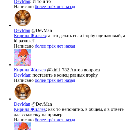
DevMan
: И то и то
Написано
более трёх лет назад
DevMan
@DevMan
Кирилл Жиляев
: a что делать если trophy одинаковый, а
id разные?
Написано
более трёх лет назад
Кирилл Жиляев
@kirill_782
Автор вопроса
DevMan
: поставить в конец равных trophy
Написано
более трёх лет назад
DevMan
@DevMan
Кирилл Жиляев
: как-то непонятно. в общем, я в ответе
дал ссылочку на пример.
Написано
более трёх лет назад