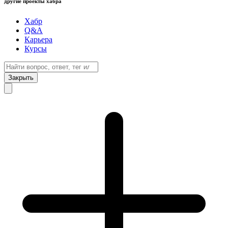
другие проекты хабра
Хабр
Q&A
Карьера
Курсы
Закрыть