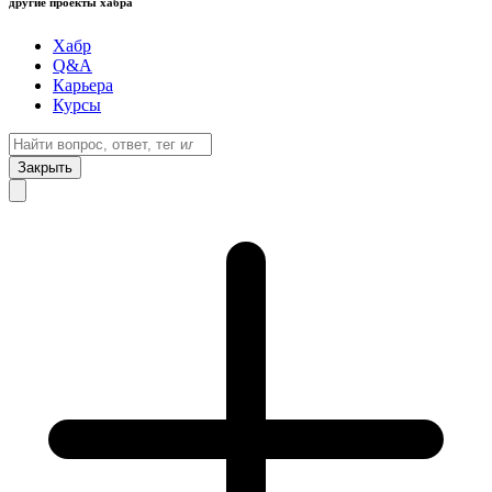
другие проекты хабра
Хабр
Q&A
Карьера
Курсы
Закрыть