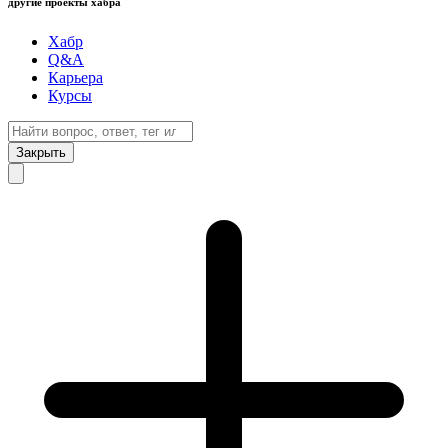
другие проекты хабра
Хабр
Q&A
Карьера
Курсы
Закрыть