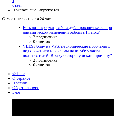
1
ответ
Показать ещё
Загружается…
Самое интересное за 24 часа
Есть ли информация бага дублирования select при
динамическом изменении options в Firefox?
2 подписчика
0 ответов
VLESS/Xray на VPS: периодические проблемы с
подключением и рекламы на ютубе у части
пользователей. В какую сторону искать причину?
2 подписчика
0 ответов
© Habr
О сервисе
Правила
Обратная связь
Блог