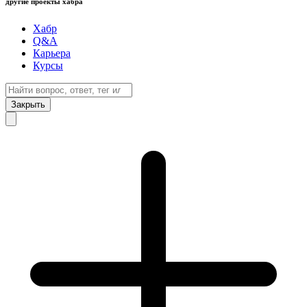
другие проекты хабра
Хабр
Q&A
Карьера
Курсы
Закрыть