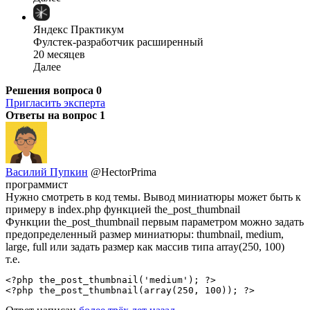
Яндекс Практикум
Фулстек-разработчик расширенный
20 месяцев
Далее
Решения вопроса
0
Пригласить эксперта
Ответы на вопрос
1
Василий Пупкин
@HectorPrima
программист
Нужно смотреть в код темы. Вывод миниатюры может быть к
примеру в index.php функцией the_post_thumbnail
Функции the_post_thumbnail первым параметром можно задать
предопределенный размер миниатюры: thumbnail, medium,
large, full или задать размер как массив типа array(250, 100)
т.е.
<?php the_post_thumbnail('medium'); ?>

<?php the_post_thumbnail(array(250, 100)); ?>