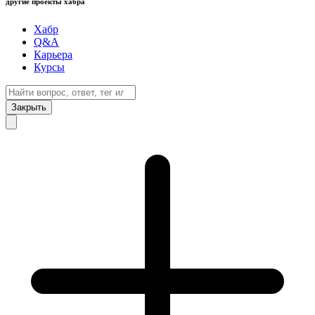
другие проекты хабра
Хабр
Q&A
Карьера
Курсы
Закрыть