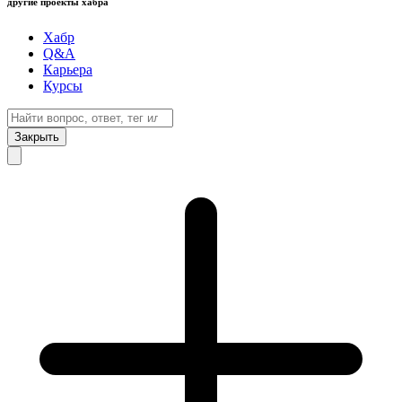
другие проекты хабра
Хабр
Q&A
Карьера
Курсы
Закрыть