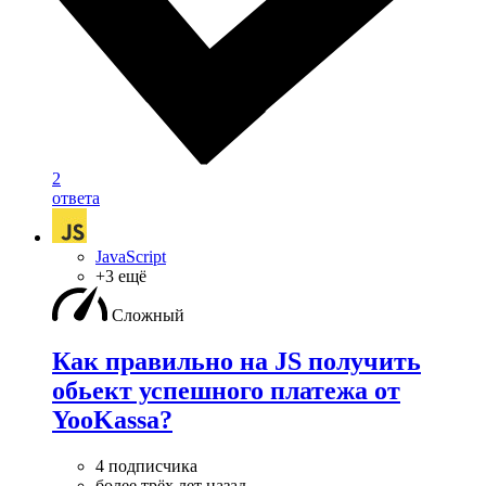
2
ответа
JavaScript
+3 ещё
Сложный
Как правильно на JS получить
обьект успешного платежа от
YooKassa?
4 подписчика
более трёх лет назад