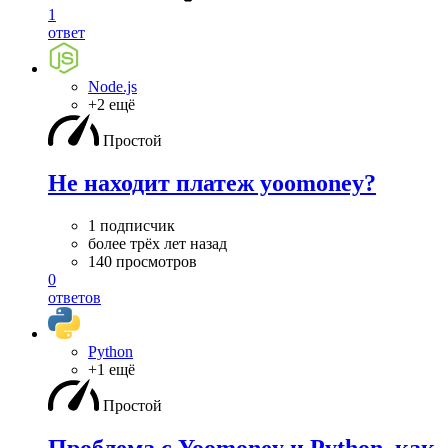
1
ответ
Node.js
+2 ещё
Простой
Не находит платеж yoomoney?
1 подписчик
более трёх лет назад
140 просмотров
0
ответов
Python
+1 ещё
Простой
Проблема с Yoomoney и Python, как