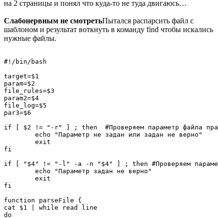
на 2 страницы и понял что куда-то не туда двигаюсь…
Слабонервным не смотреть
Пытался распарсить файл с
шаблоном и результат воткнуть в команду find чтобы искались
нужные файлы.
#!/bin/bash

target=$1

param=$2

file_rules=$3

param2=$4

file_log=$5

par3=$6

if [ $2 != "-r" ] ; then  #Проверяем параметр файла пра
        echo "Параметр не задан или задан не верно"

        exit

fi

if [ "$4" != "-l" -a -n "$4" ] ; then #Проверяем параме
        echo "Параметр задан не верно"

        exit

fi

function parseFile {

cat $1 | while read line

do
