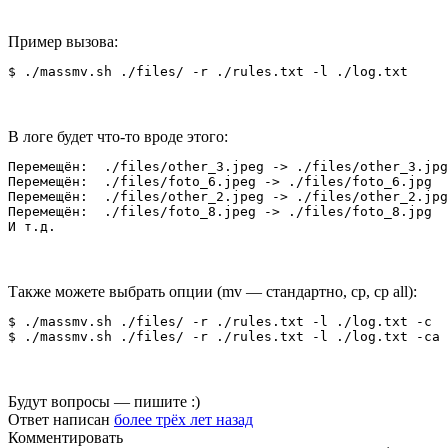
Пример вызова:
В логе будет что-то вроде этого:
Перемещён:  ./files/other_3.jpeg -> ./files/other_3.jpg

Перемещён:  ./files/foto_6.jpeg -> ./files/foto_6.jpg

Перемещён:  ./files/other_2.jpeg -> ./files/other_2.jpg

Перемещён:  ./files/foto_8.jpeg -> ./files/foto_8.jpg

Также можете выбрать опции (mv — стандартно, cp, cp all):
$ ./massmv.sh ./files/ -r ./rules.txt -l ./log.txt -c  
Будут вопросы — пишите :)
Ответ написан
более трёх лет назад
Комментировать