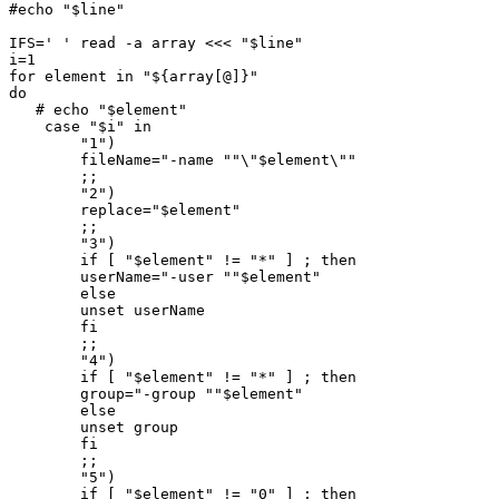
#echo "$line"

IFS=' ' read -a array <<< "$line"

i=1

for element in "${array[@]}"

do

   # echo "$element"

    case "$i" in

        "1")

        fileName="-name ""\"$element\""

        ;;

        "2")

        replace="$element"

        ;;

        "3")

        if [ "$element" != "*" ] ; then

        userName="-user ""$element"

        else

        unset userName

        fi

        ;;

        "4")

        if [ "$element" != "*" ] ; then

        group="-group ""$element"

        else

        unset group

        fi

        ;;

        "5")

        if [ "$element" != "0" ] ; then
