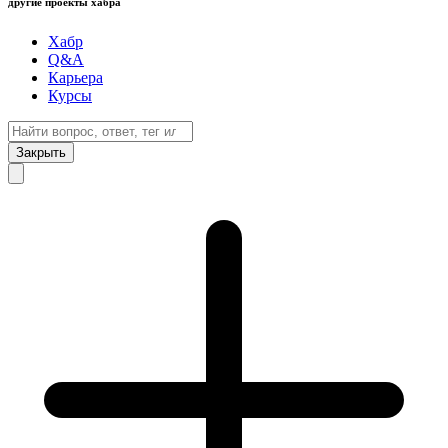
другие проекты хабра
Хабр
Q&A
Карьера
Курсы
Закрыть