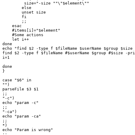
         size="-size ""\"$element\""

        else

        unset size

        fi

        ;;

    esac

    #items[i]="$element"

    #Some actions

    let i++

done

echo "find $2 -type f $fileName $userName $group $size 
find $2 -type f $fileName #$userName $group #$size -pri
i=1

done

}

case "$6" in

"")

parseFile $3 $1

;;

"-c")

echo "param -c"

;;

"-ca")

echo "param -ca"

;;

*)

echo "Param is wrong"

;;
