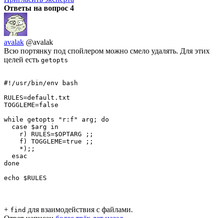
Ответы на вопрос
4
avalak
@avalak
Всю портянку под спойлером можно смело удалять. Для этих
целей есть
getopts
#!/usr/bin/env bash

RULES=default.txt

TOGGLEME=false

while getopts "r:f" arg; do

  case $arg in

    r) RULES=$OPTARG ;;

    f) TOGGLEME=true ;;

    *);;

  esac

done

+
для взаимодействия с файлами.
find