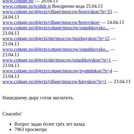
www.cottage.ru/
— 26.04.13
www.cottage.ru/js/slide.js
Внедрение кода 25.04.13
www.cottage.ru/objects/village/moscow/borovskoe/?p=33
—
24.04.13
www.cottage.ru/objects/village/moscow/borovskoe/
— 24.04.13
www.cottage.ru/objects/cottage/moscow/ostashkovsko...
—
23.04.13
www.cottage.ru/objects/site/moscow/mozhayskoe/?p=12
—
23.04.13
www.cottage.ru/objects/cottage/moscow/ostashkovsko...
—
23.04.13
www.cottage.ru/objects/site/moscow/ostashkovskoe/?p=1
—
23.04.13
www.cottage.ru/objects/cottage/moscow/pyatnitskoe/?p=4
—
23.04.13
www.cottage.ru/objects/village/moscow/kievskoe/?p=1
— 23.04.13
Нашедшему дыру готов заплатить.
Спасибо!
Вопрос задан
более трёх лет назад
7963 просмотра