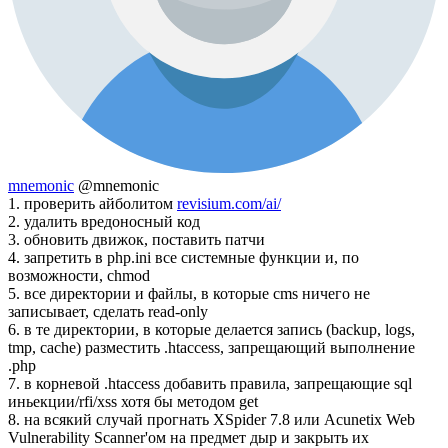
mnemonic
@mnemonic
1. проверить айболитом
revisium.com/ai/
2. удалить вредоносный код
3. обновить движок, поставить патчи
4. запретить в php.ini все системные функции и, по
возможности, chmod
5. все директории и файлы, в которые cms ничего не
записывает, сделать read-only
6. в те директории, в которые делается запись (backup, logs,
tmp, cache) разместить .htaccess, запрещающий выполнение
.php
7. в корневой .htaccess добавить правила, запрещающие sql
иньекции/rfi/xss хотя бы методом get
8. на всякий случай прогнать XSpider 7.8 или Acunetix Web
Vulnerability Scanner'ом на предмет дыр и закрыть их