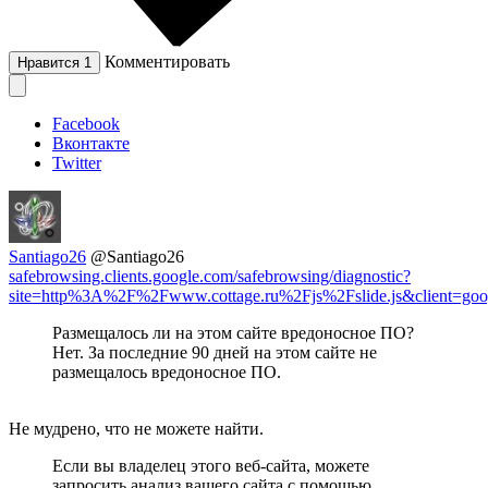
Комментировать
Нравится
1
Facebook
Вконтакте
Twitter
Santiago26
@Santiago26
safebrowsing.clients.google.com/safebrowsing/diagnostic?
site=http%3A%2F%2Fwww.cottage.ru%2Fjs%2Fslide.js&client=go
Размещалось ли на этом сайте вредоносное ПО?
Нет. За последние 90 дней на этом сайте не
размещалось вредоносное ПО.
Не мудрено, что не можете найти.
Если вы владелец этого веб-сайта, можете
запросить анализ вашего сайта с помощью