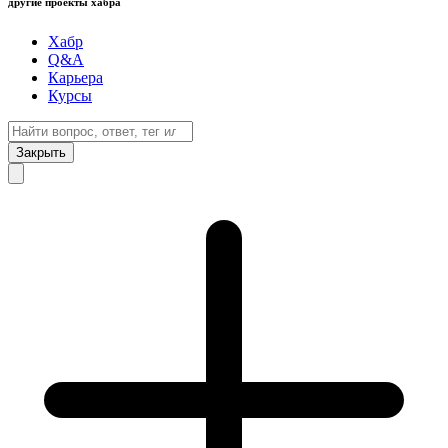
другие проекты хабра
Хабр
Q&A
Карьера
Курсы
Закрыть