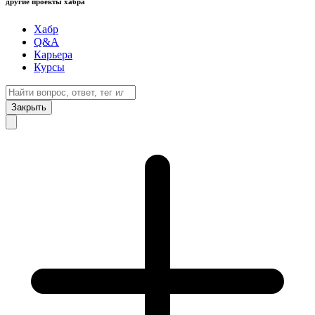
другие проекты хабра
Хабр
Q&A
Карьера
Курсы
Закрыть