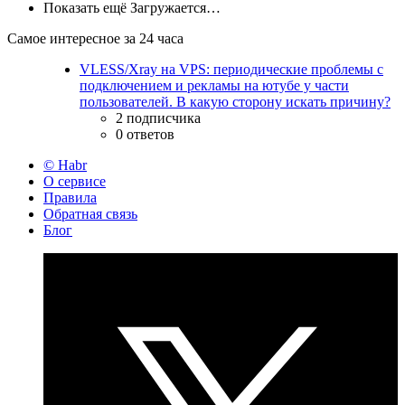
Показать ещё
Загружается…
Самое интересное за 24 часа
VLESS/Xray на VPS: периодические проблемы с
подключением и рекламы на ютубе у части
пользователей. В какую сторону искать причину?
2 подписчика
0 ответов
© Habr
О сервисе
Правила
Обратная связь
Блог