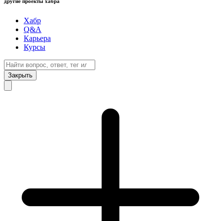
другие проекты хабра
Хабр
Q&A
Карьера
Курсы
Закрыть