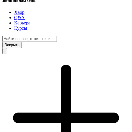
другие проекты хабра
Хабр
Q&A
Карьера
Курсы
Закрыть