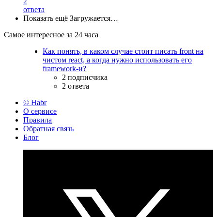
2
ответа
Показать ещё
Загружается…
Самое интересное за 24 часа
Как понять, в каком случае стоит писать front на
чистом react, а когда нужно использовать его
framework-и?
2 подписчика
2 ответа
© Habr
О сервисе
Правила
Обратная связь
Блог