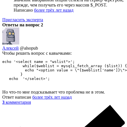
прежде, чем получать его через массив $_POST.
Написано
более трёх лет назад
Пригласить эксперта
Ответы на вопрос
2
Алексей
@alsopub
Чтобы решить вопрос с кавычками:
echo '<select name = "wslist">';

         while($weblist = mysqli_fetch_array ($list)) {
          echo "<option value = \"{$weblist['name']}\">
        }

   echo  '</select>';
Но что-то мне подсказывает что проблема не в этом.
Ответ написан
более трёх лет назад
3
комментария