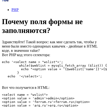
PHP
Почему поля формы не
заполняются?
Здравствуйте! Такой вопрос: как мне сделать так, чтобы у
меня были вместо одинарных кавычек - двойные в HTML
коде, в значении value?
Вот PHP код этого селектора:
echo '<select name = "wslist">';

         while($weblist = mysqli_fetch_array ($list)) {
          echo "<option value = '{$weblist['name']}'>{$
        }

   echo  '</select>';
Вот что получается в HTML:
<select name = "wslist">

<option value = 'admin'>admin</option>

<option value = 'ferrum.ru'>ferrum.ru</option>

<option value = 'arg.ru'>arg.ru</option>
