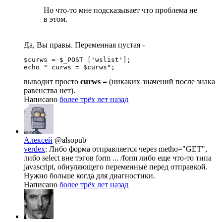
Но что-то мне подсказывает что проблема не
в этом.
Да, Вы правы. Переменная пустая -
$curws = $_POST ['wslist'];

echo " curws = $curws";
выводит просто
curws =
(никаких значений после знака
равенства нет).
Написано
более трёх лет назад
Алексей
@alsopub
verdex
: Либо форма отправляется через metho="GET",
либо select вне тэгов form ... /form либо еще что-то типа
javascript, обнуляющего переменные перед отправкой.
Нужно больше когда для диагностики.
Написано
более трёх лет назад