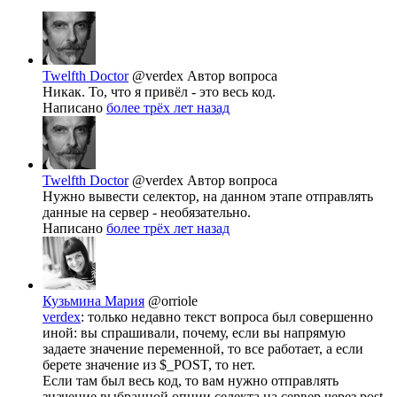
Twelfth Doctor
@verdex
Автор вопроса
Никак. То, что я привёл - это весь код.
Написано
более трёх лет назад
Twelfth Doctor
@verdex
Автор вопроса
Нужно вывести селектор, на данном этапе отправлять
данные на сервер - необязательно.
Написано
более трёх лет назад
Кузьмина Мария
@orriole
verdex
: только недавно текст вопроса был совершенно
иной: вы спрашивали, почему, если вы напрямую
задаете значение переменной, то все работает, а если
берете значение из $_POST, то нет.
Если там был весь код, то вам нужно отправлять
значение выбранной опции селекта на сервер через post,