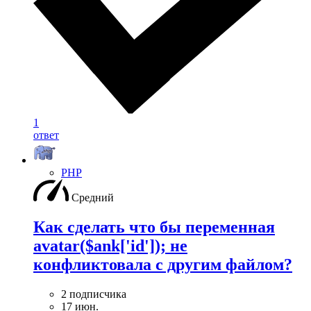
1
ответ
PHP
Средний
Как сделать что бы переменная
avatar($ank['id']); не
конфликтовала с другим файлом?
2 подписчика
17 июн.