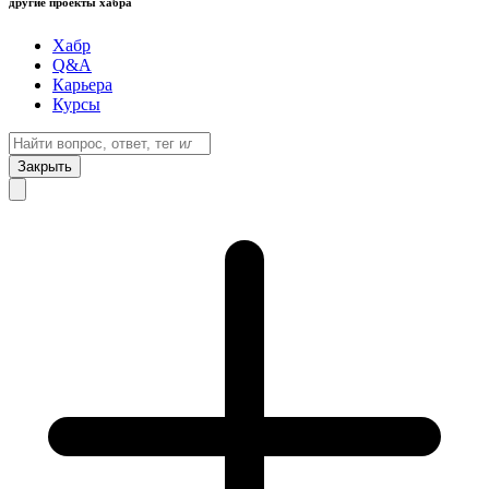
другие проекты хабра
Хабр
Q&A
Карьера
Курсы
Закрыть