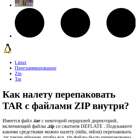
Linux
Программирование
Zip
Tar
Как налету перепаковать
TAR с файлами ZIP внутри?
Имеется файл
.tar
с некоторой иерархией директорий,
включающий файлы
.zip
со сжатием DEFLATE . Подскажите
какими средствами можно налету (stdin, stdout) перепаковать
.tar таким образом, чтобы все .zip файлы были перепакованы