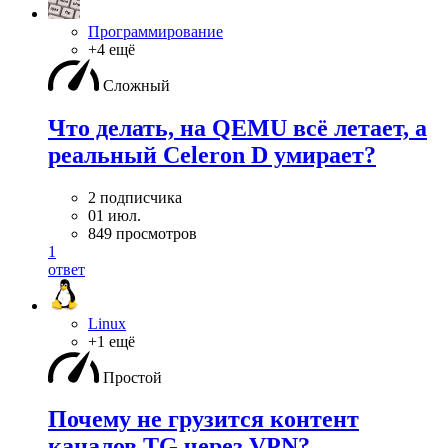
Программирование
+4 ещё
Сложный
Что делать, на QEMU всё летает, а
реальный Celeron D умирает?
2 подписчика
01 июл.
849 просмотров
1
ответ
Linux
+1 ещё
Простой
Почему не грузится контент
каналов TG через VPN?