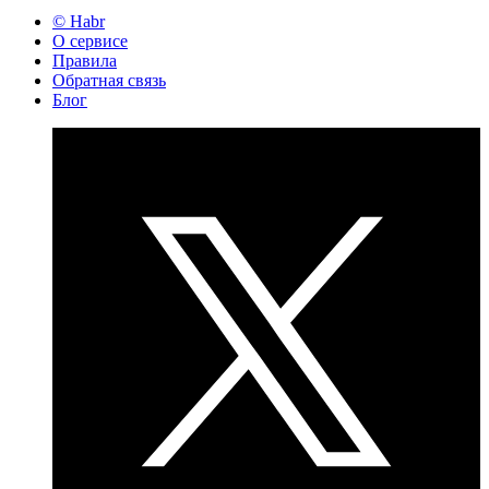
© Habr
О сервисе
Правила
Обратная связь
Блог