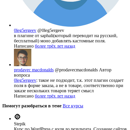
0leg5ergeev
@0leg5ergeev
в плагине от saphali(который переводит на русский,
бесплатный) моно добавлять кастомные поля.
Написано
более трёх лет назад
prodavec macdonalds
@prodavecmacdonalds
Автор
вопроса
0leg5ergeev
: такое не подходит, т.к. этот плагин создает
поля в форме заказа, а не в товаре, соответственно при
заказе нескольких товаров теряет смысл
Написано
более трёх лет назад
Помогут разобраться в теме
Все курсы
Stepik
Курс по WordPress с нуля до результата. Создание сайтов