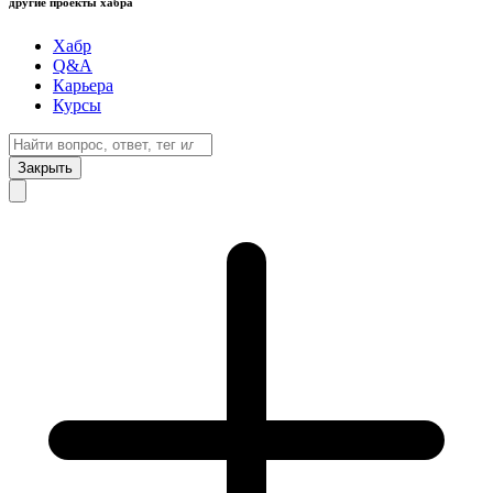
другие проекты хабра
Хабр
Q&A
Карьера
Курсы
Закрыть