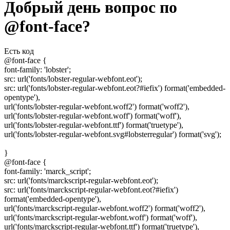
Добрый день вопрос по
@font-face?
Есть код
@font-face {
font-family: 'lobster';
src: url('fonts/lobster-regular-webfont.eot');
src: url('fonts/lobster-regular-webfont.eot?#iefix') format('embedded-
opentype'),
url('fonts/lobster-regular-webfont.woff2') format('woff2'),
url('fonts/lobster-regular-webfont.woff') format('woff'),
url('fonts/lobster-regular-webfont.ttf') format('truetype'),
url('fonts/lobster-regular-webfont.svg#lobsterregular') format('svg');
}
@font-face {
font-family: 'marck_script';
src: url('fonts/marckscript-regular-webfont.eot');
src: url('fonts/marckscript-regular-webfont.eot?#iefix')
format('embedded-opentype'),
url('fonts/marckscript-regular-webfont.woff2') format('woff2'),
url('fonts/marckscript-regular-webfont.woff') format('woff'),
url('fonts/marckscript-regular-webfont.ttf') format('truetype'),