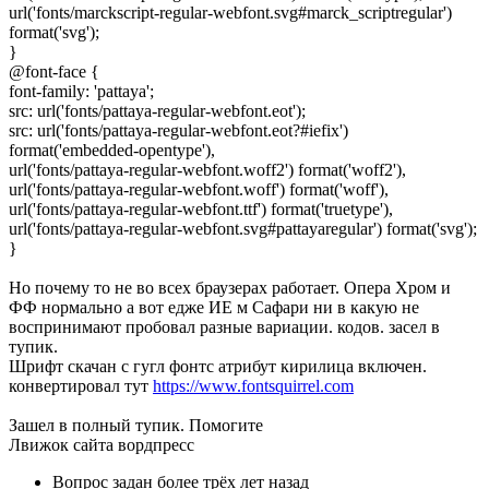
url('fonts/marckscript-regular-webfont.svg#marck_scriptregular')
format('svg');
}
@font-face {
font-family: 'pattaya';
src: url('fonts/pattaya-regular-webfont.eot');
src: url('fonts/pattaya-regular-webfont.eot?#iefix')
format('embedded-opentype'),
url('fonts/pattaya-regular-webfont.woff2') format('woff2'),
url('fonts/pattaya-regular-webfont.woff') format('woff'),
url('fonts/pattaya-regular-webfont.ttf') format('truetype'),
url('fonts/pattaya-regular-webfont.svg#pattayaregular') format('svg');
}
Но почему то не во всех браузерах работает. Опера Хром и
ФФ нормально а вот едже ИЕ м Сафари ни в какую не
воспринимают пробовал разные вариации. кодов. засел в
тупик.
Шрифт скачан с гугл фонтс атрибут кирилица включен.
конвертировал тут
https://www.fontsquirrel.com
Зашел в полный тупик. Помогите
Лвижок сайта вордпресс
Вопрос задан
более трёх лет назад