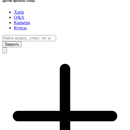
другие проекты хабра
Хабр
Q&A
Карьера
Курсы
Закрыть