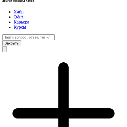
другие проекты хабра
Хабр
Q&A
Карьера
Курсы
Закрыть