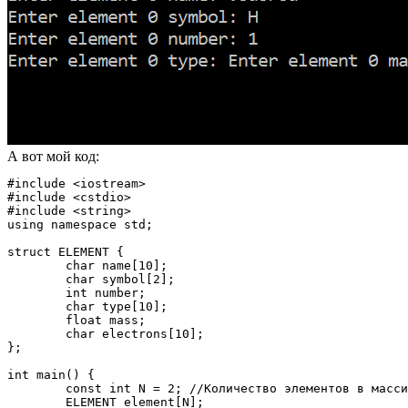
А вот мой код:
#include <iostream>

#include <cstdio>

#include <string>

using namespace std;

struct ELEMENT {

	char name[10];

	char symbol[2];

	int number;

	char type[10];

	float mass;

	char electrons[10];

};

int main() {

	const int N = 2; //Количество элементов в массиве

	ELEMENT element[N];
