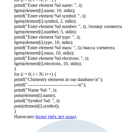
printf("Enter element %d name: ", i);
fgets(element[i].name, 10, stdin);
printf("Enter element %d symbol: ", i);
fgets(element[i].symbol, 2, stdin);
printf("Enter element %d number: ", i); //номер элемента
fgets(element[i].number, 5, stdin);
printf("Enter element %d type: ", i);
fgets(element[i].type, 10, stdin);
printf("Enter element %d mass: ", i);//масса элемента
fgets(element[i].mass, 10, stdin);
printf("Enter element %d electrons: ", i);
fgets(element[i].electrons, 10, stdin);
}
for (i = 0; i < N; i++) {
printf("Chimestry elements in our database:\n");
printf("----------------------------------\n");
printf("Name %d: ", i);
puts(element[i].name);
printf("Symbol %d: ", i);
puts(element[i].symbol);
}
Написано
более трёх лет назад