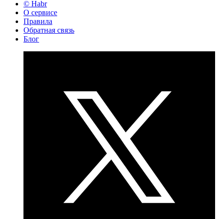
© Habr
О сервисе
Правила
Обратная связь
Блог