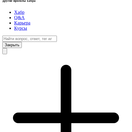
другие проекты хабра
Хабр
Q&A
Карьера
Курсы
Закрыть