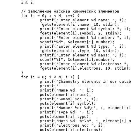
	int i;

	// Заполнение массива химических элементов

	for (i = 0; i < N; i++) {

		printf("Enter element %d name: ", i);

		fgets(element[i].name, 10, stdin);

		printf("Enter element %d symbol: ", i);

		fgets(element[i].symbol, 2, stdin);

		printf("Enter element %d number: ", i); //номер элемента

		scanf("%d", &element[i].number);

		printf("Enter element %d type: ", i);

		fgets(element[i].type, 10, stdin);

		printf("Enter element %d mass: ", i);

		scanf("%f", &element[i].number);

		printf("Enter element %d electrons: ", i);

		fgets(element[i].electrons, 10, stdin);

	}

	for (i = 0; i < N; i++) {

		printf("Chimestry elements in our database:\n");

		printf("----------------------------------");

		printf("Name %d: ", i);

		puts(element[i].name);

		printf("Symbol %d: ", i);

		puts(element[i].symbol);

		printf("Number %d: %d\n", i, element[i].number);

		printf("Type %d: ", i);

		puts(element[i].type);

		printf("Mass %d: %f\n", i, element[i].mass);

		printf("Electrons %d: ", i);

		puts(element[i].electrons);
