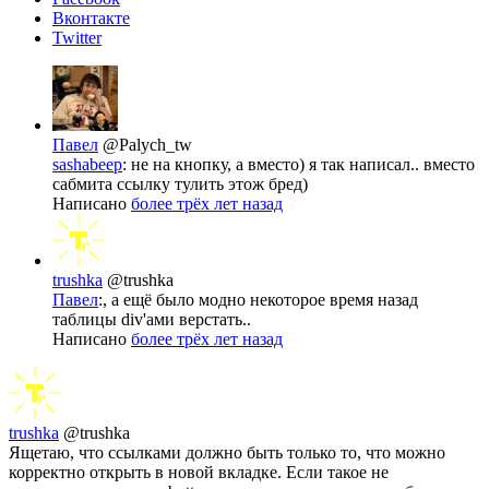
Вконтакте
Twitter
Павел
@Palych_tw
sashabeep
: не на кнопку, а вместо) я так написал.. вместо
сабмита ссылку тулить этож бред)
Написано
более трёх лет назад
trushka
@trushka
Павел
:, а ещё было модно некоторое время назад
таблицы div'ами верстать..
Написано
более трёх лет назад
trushka
@trushka
Ящетаю, что ссылками должно быть только то, что можно
корректно открыть в новой вкладке. Если такое не