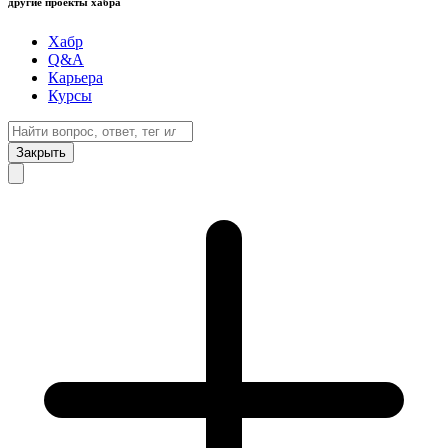
другие проекты хабра
Хабр
Q&A
Карьера
Курсы
Закрыть