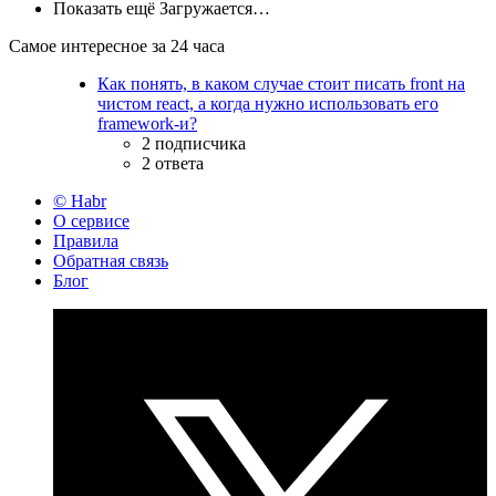
Показать ещё
Загружается…
Самое интересное за 24 часа
Как понять, в каком случае стоит писать front на
чистом react, а когда нужно использовать его
framework-и?
2 подписчика
2 ответа
© Habr
О сервисе
Правила
Обратная связь
Блог