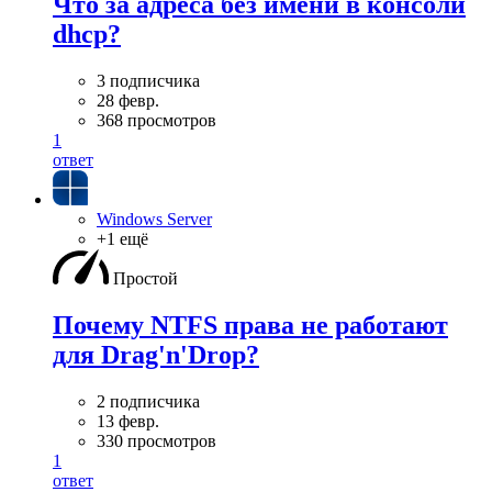
Что за адреса без имени в консоли
dhcp?
3 подписчика
28 февр.
368 просмотров
1
ответ
Windows Server
+1 ещё
Простой
Почему NTFS права не работают
для Drag'n'Drop?
2 подписчика
13 февр.
330 просмотров
1
ответ