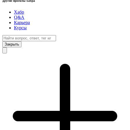
другие проекты хабра
Хабр
Q&A
Карьера
Курсы
Закрыть